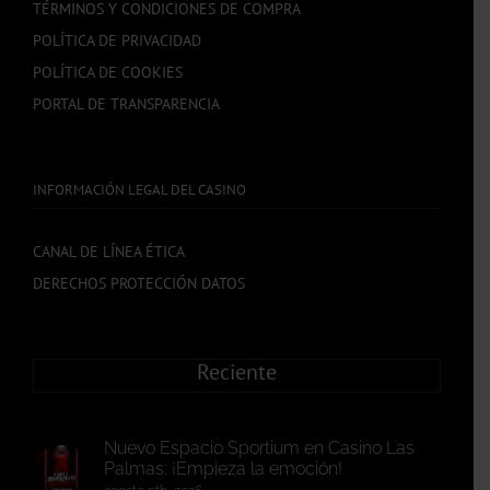
TÉRMINOS Y CONDICIONES DE COMPRA
POLÍTICA DE PRIVACIDAD
POLÍTICA DE COOKIES
PORTAL DE TRANSPARENCIA
INFORMACIÓN LEGAL DEL CASINO
CANAL DE LÍNEA ÉTICA
DERECHOS PROTECCIÓN DATOS
Reciente
Nuevo Espacio Sportium en Casino Las
Palmas: ¡Empieza la emoción!