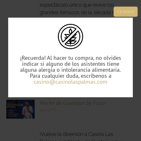
IR
espectáculo único que revive los
CERRAR
grandes temazos de la década más
icónica de la música. Desde los hits del
NA
pop y rock que marcaron tu juventud
DUCTO
hasta esos clásicos que siguen
haciéndonos cantar y bailar, esta
noche es un homenaje a la diversión, la
¡Recuerda! Al hacer tu compra, no olvides
nostalgia y la energía de los años 80.
indicar si alguno de los asistentes tiene
alguna alergia o intolerancia alimentaria.
Para cualquier duda, escríbenos a
casino@casinolaspalmas.com
CIONA
Noche de Guateque by Fasur
49,00
€
N
DUCTO
LES
E
IPLES
¡Vuelve la diversión a Casino Las
ANTES.