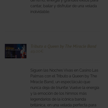
de ritmo, energía y grandes éxitos para
DEN
cantar, bailar y disfrutar de una velada
IR
inolvidable.
NA
DUCTO
CIONA
Tributo a Queen by The Miracle Band
49,00
€
N
DUCTO
LES
E
IPLES
Siguen las Noches Vivas en Casino Las
ANTES.
Palmas con el Tributo a Queen by The
Miracle Band, un espectáculo que
IONES
nunca deja de triunfar. Vuelve la energía
DEN
y la emoción de los himnos más
IR
legendarios de la icónica banda
británica, en una velada perfecta para