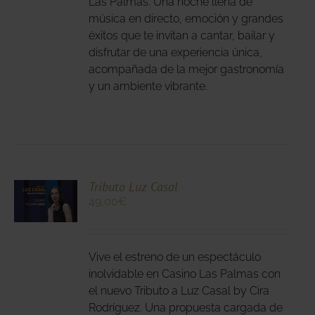
Las Palmas. Una noche llena de
DEN
música en directo, emoción y grandes
IR
éxitos que te invitan a cantar, bailar y
disfrutar de una experiencia única,
acompañada de la mejor gastronomía
NA
y un ambiente vibrante.
DUCTO
CIONA
Tributo Luz Casal
49,00
€
N
DUCTO
LES
E
IPLES
Vive el estreno de un espectáculo
ANTES.
inolvidable en Casino Las Palmas con
el nuevo Tributo a Luz Casal by Cira
IONES
Rodríguez. Una propuesta cargada de