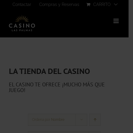
Saltar
Contactar
Compras y Reservas
CARRITO
al
contenido
LA TIENDA DEL CASINO
EL CASINO TE OFRECE ¡MUCHO MÁS QUE
JUEGO!
Ordena por
Nombre