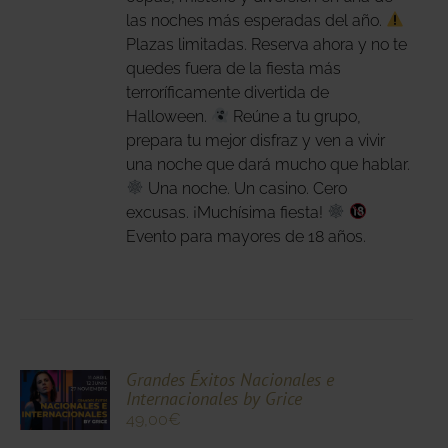
las noches más esperadas del año.
Plazas limitadas. Reserva ahora y no te
quedes fuera de la fiesta más
terroríficamente divertida de
Halloween.
Reúne a tu grupo,
prepara tu mejor disfraz y ven a vivir
una noche que dará mucho que hablar.
Una noche. Un casino. Cero
excusas. ¡Muchísima fiesta!
Evento para mayores de 18 años.
CIONA
Grandes Éxitos Nacionales e
Internacionales by Grice
N
49,00
€
DUCTO
LES