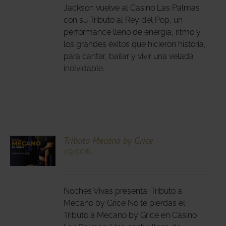
ANTES.
Jackson vuelve al Casino Las Palmas
con su Tributo al Rey del Pop, un
IONES
performance lleno de energía, ritmo y
DEN
los grandes éxitos que hicieron historia,
IR
para cantar, bailar y vivir una velada
inolvidable.
NA
DUCTO
CIONA
Tributo Mecano by Grice
49,00
€
N
DUCTO
LES
E
IPLES
Noches Vivas presenta: Tributo a
ANTES.
Mecano by Grice No te pierdas el
Tributo a Mecano by Grice en Casino
IONES