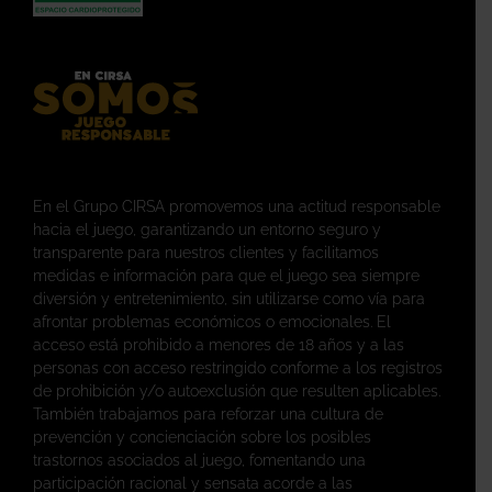
En el Grupo CIRSA promovemos una actitud responsable
hacia el juego, garantizando un entorno seguro y
transparente para nuestros clientes y facilitamos
medidas e información para que el juego sea siempre
diversión y entretenimiento, sin utilizarse como vía para
afrontar problemas económicos o emocionales. El
acceso está prohibido a menores de 18 años y a las
personas con acceso restringido conforme a los registros
de prohibición y/o autoexclusión que resulten aplicables.
También trabajamos para reforzar una cultura de
prevención y concienciación sobre los posibles
trastornos asociados al juego, fomentando una
participación racional y sensata acorde a las