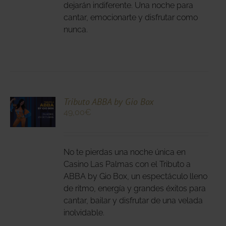
IR
dejarán indiferente. Una noche para
cantar, emocionarte y disfrutar como
nunca.
NA
DUCTO
CIONA
Tributo ABBA by Gio Box
49,00
€
N
DUCTO
LES
E
IPLES
No te pierdas una noche única en
ANTES.
Casino Las Palmas con el Tributo a
ABBA by Gio Box, un espectáculo lleno
IONES
de ritmo, energía y grandes éxitos para
DEN
cantar, bailar y disfrutar de una velada
IR
inolvidable.