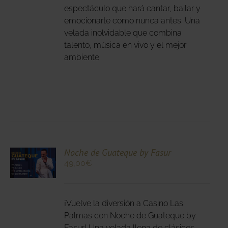
espectáculo que hará cantar, bailar y
emocionarte como nunca antes. Una
velada inolvidable que combina
talento, música en vivo y el mejor
ambiente.
CIONA
Noche de Guateque by Fasur
49,00
€
N
DUCTO
LES
E
IPLES
¡Vuelve la diversión a Casino Las
ANTES.
Palmas con Noche de Guateque by
Fasur! Una velada llena de clásicos