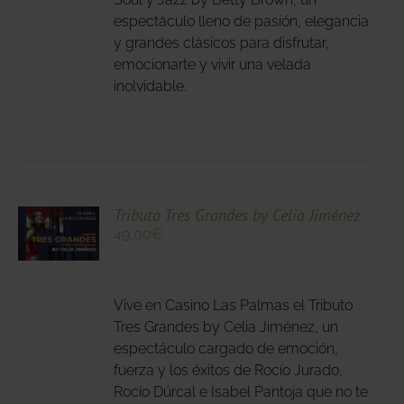
IONES
espectáculo lleno de pasión, elegancia
DEN
y grandes clásicos para disfrutar,
IR
emocionarte y vivir una velada
inolvidable.
NA
DUCTO
CIONA
Tributo Tres Grandes by Celia Jiménez
49,00
€
N
DUCTO
LES
E
IPLES
Vive en Casino Las Palmas el Tributo
ANTES.
Tres Grandes by Celia Jiménez, un
espectáculo cargado de emoción,
IONES
fuerza y los éxitos de Rocío Jurado,
DEN
Rocío Dúrcal e Isabel Pantoja que no te