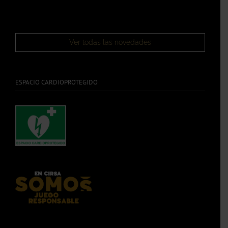
Ver todas las novedades
ESPACIO CARDIOPROTEGIDO