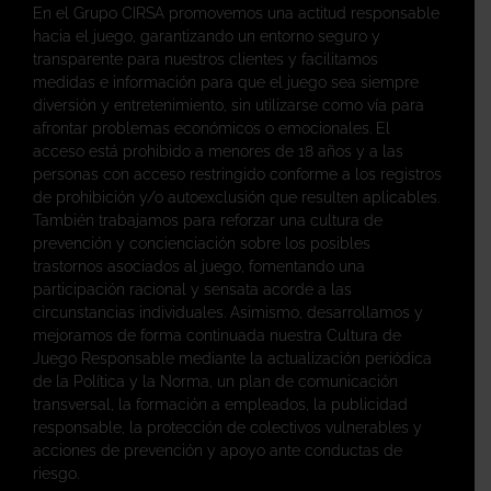
En el Grupo CIRSA promovemos una actitud responsable
hacia el juego, garantizando un entorno seguro y
transparente para nuestros clientes y facilitamos
medidas e información para que el juego sea siempre
diversión y entretenimiento, sin utilizarse como vía para
afrontar problemas económicos o emocionales. El
acceso está prohibido a menores de 18 años y a las
personas con acceso restringido conforme a los registros
de prohibición y/o autoexclusión que resulten aplicables.
También trabajamos para reforzar una cultura de
prevención y concienciación sobre los posibles
trastornos asociados al juego, fomentando una
participación racional y sensata acorde a las
circunstancias individuales. Asimismo, desarrollamos y
mejoramos de forma continuada nuestra Cultura de
Juego Responsable mediante la actualización periódica
de la Política y la Norma, un plan de comunicación
transversal, la formación a empleados, la publicidad
responsable, la protección de colectivos vulnerables y
acciones de prevención y apoyo ante conductas de
riesgo.