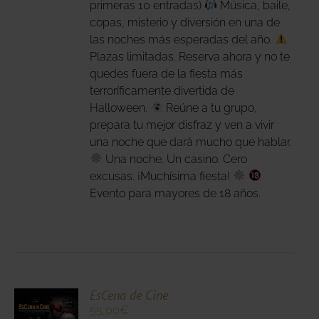
primeras 10 entradas)
Música, baile,
copas, misterio y diversión en una de
las noches más esperadas del año.
Plazas limitadas. Reserva ahora y no te
quedes fuera de la fiesta más
terroríficamente divertida de
Halloween.
Reúne a tu grupo,
prepara tu mejor disfraz y ven a vivir
una noche que dará mucho que hablar.
Una noche. Un casino. Cero
excusas. ¡Muchísima fiesta!
Evento para mayores de 18 años.
CIONA
EsCena de Cine
55,00
€
N