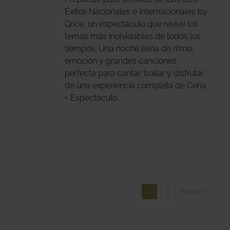
ANTES.
Éxitos Nacionales e Internacionales by
IONES
Grice, un espectáculo que revive los
temas más inolvidables de todos los
DEN
tiempos. Una noche llena de ritmo,
IR
emoción y grandes canciones,
perfecta para cantar, bailar y disfrutar
NA
de una experiencia completa de Cena
+ Espectáculo.
DUCTO
1
2
Siguiente