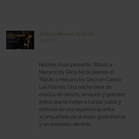
CIONA
Tributo Mecano by Grice
49,00
€
N
DUCTO
LES
E
IPLES
Noches Vivas presenta: Tributo a
ANTES.
Mecano by Grice No te pierdas el
Tributo a Mecano by Grice en Casino
IONES
Las Palmas. Una noche llena de
DEN
música en directo, emoción y grandes
IR
éxitos que te invitan a cantar, bailar y
disfrutar de una experiencia única,
acompañada de la mejor gastronomía
NA
y un ambiente vibrante.
DUCTO