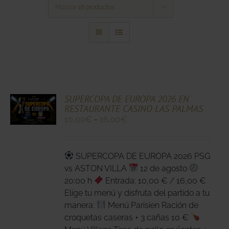
Mostrar
16 productos
CIONA
SUPERCOPA DE EUROPA 2026 EN
RESTAURANTE CASINO LAS PALMAS
N
Rango
10,00
€
-
16,00
€
DUCTO
de
LES
E
precios:
IPLES
desde
SUPERCOPA DE EUROPA 2026 PSG
ANTES.
10,00€
vs ASTON VILLA
12 de agosto
IONES
hasta
20:00 h
Entrada: 10,00 € / 16,00 €
16,00€
Elige tu menú y disfruta del partido a tu
DEN
manera:
Menú Parisien Ración de
IR
croquetas caseras + 3 cañas 10 €