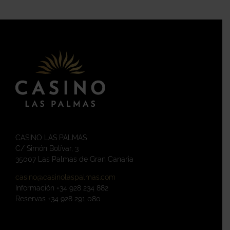
CASINO LAS PALMAS
C/ Simón Bolívar, 3
35007 Las Palmas de Gran Canaria
casino@casinolaspalmas.com
Información +34 928 234 882
Reservas +34 928 291 080