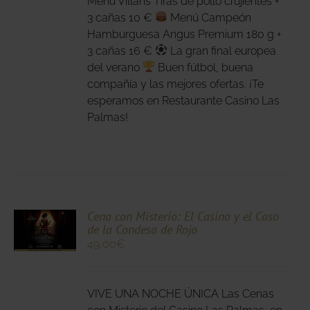
Menú Villans Tiras de pollo crujientes +
NA
3 cañas 10 €
Menú Campeón
Hamburguesa Angus Premium 180 g +
DUCTO
3 cañas 16 €
La gran final europea
del verano
Buen fútbol, buena
compañía y las mejores ofertas. ¡Te
esperamos en Restaurante Casino Las
Palmas!
CIONA
Cena con Misterio: El Casino y el Caso
de la Condesa de Rojo
N
49,00
€
DUCTO
LES
E
IPLES
VIVE UNA NOCHE ÚNICA Las Cenas
ANTES.