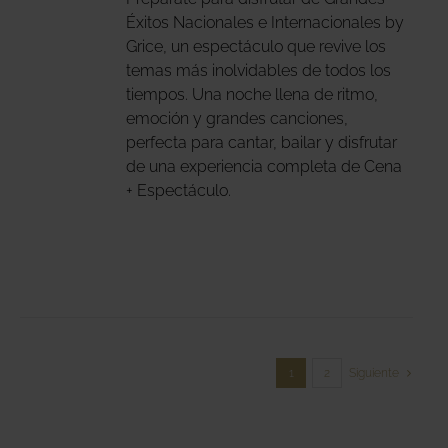
ANTES.
Éxitos Nacionales e Internacionales by
IONES
Grice, un espectáculo que revive los
temas más inolvidables de todos los
DEN
tiempos. Una noche llena de ritmo,
IR
emoción y grandes canciones,
perfecta para cantar, bailar y disfrutar
NA
de una experiencia completa de Cena
+ Espectáculo.
DUCTO
1
2
Siguiente