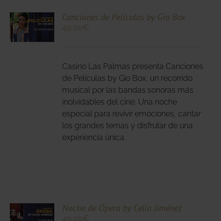
CIONA
Canciones de Películas by Gio Box
49,00
€
N
DUCTO
LES
E
IPLES
Casino Las Palmas presenta Canciones
ANTES.
de Películas by Gio Box, un recorrido
musical por las bandas sonoras más
IONES
inolvidables del cine. Una noche
DEN
especial para revivir emociones, cantar
IR
los grandes temas y disfrutar de una
experiencia única.
NA
DUCTO
CIONA
Noche de Ópera by Celia Jiménez
49,00
€
N