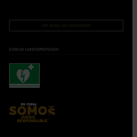
Ver todas las novedades
ESPACIO CARDIOPROTEGIDO