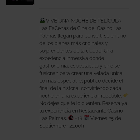
DUCTO
LES
E
IPLES
VIVE UNA NOCHE DE PELÍCULA
ANTES.
Las EsCenas de Cine del Casino Las
Palmas llegan para convertirse en uno
IONES
de los planes más originales y
DEN
sorprendentes de la ciudad. Una
IR
experiencia inmersiva donde
gastronomía, espectáculo y cine se
fusionan para crear una velada única.
NA
Lo más especial: el público decide el
DUCTO
final de la historia, convirtiendo cada
noche en una experiencia irrepetible.
No dejes que te lo cuenten. Reserva ya
tu experiencia en Restaurante Casino
Las Palmas.
+18
Viernes 25 de
Septiembre · 21:00h