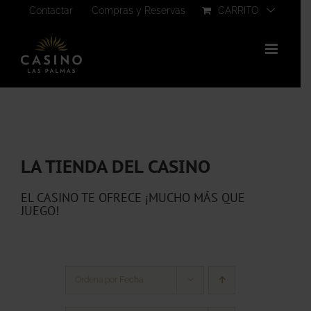
Saltar
Contactar
Compras y Reservas
CARRITO
al
contenido
LA TIENDA DEL CASINO
EL CASINO TE OFRECE ¡MUCHO MÁS QUE
JUEGO!
Ordena por
Fecha