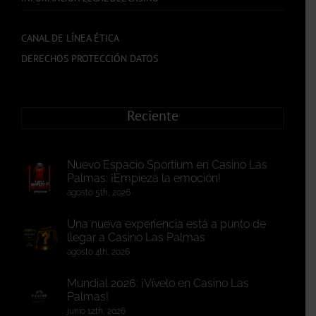
CANAL DE LÍNEA ÉTICA
DERECHOS PROTECCIÓN DATOS
Reciente
Nuevo Espacio Sportium en Casino Las
Palmas: ¡Empieza la emoción!
agosto 5th, 2026
Una nueva experiencia está a punto de
llegar a Casino Las Palmas
agosto 4th, 2026
Mundial 2026: ¡Vívelo en Casino Las
Palmas!
junio 12th, 2026