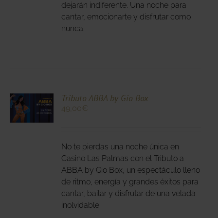
IR
dejarán indiferente. Una noche para
cantar, emocionarte y disfrutar como
nunca.
NA
DUCTO
CIONA
Tributo ABBA by Gio Box
49,00
€
N
DUCTO
LES
E
IPLES
No te pierdas una noche única en
ANTES.
Casino Las Palmas con el Tributo a
ABBA by Gio Box, un espectáculo lleno
IONES
de ritmo, energía y grandes éxitos para
DEN
cantar, bailar y disfrutar de una velada
IR
inolvidable.