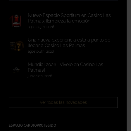
Nuevo Espacio Sportium en Casino Las
Palmas: ¡Empieza la emoción!
agosto 5th, 2026
Una nueva experiencia está a punto de
llegar a Casino Las Palmas
agosto 4th, 2026
Mundial 2026: ¡Vívelo en Casino Las
Palmas!
junio 12th, 2026
Ver todas las novedades
ESPACIO CARDIOPROTEGIDO