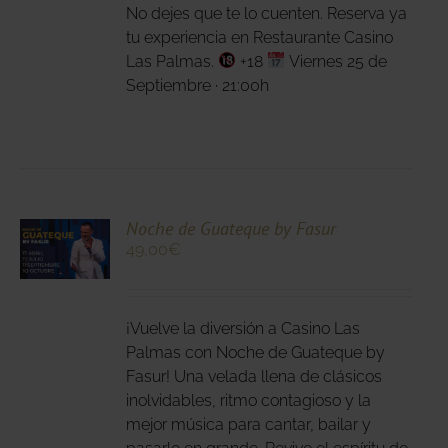
No dejes que te lo cuenten. Reserva ya
tu experiencia en Restaurante Casino
Las Palmas.
+18
Viernes 25 de
Septiembre · 21:00h
CIONA
Noche de Guateque by Fasur
49,00
€
N
DUCTO
LES
E
IPLES
¡Vuelve la diversión a Casino Las
ANTES.
Palmas con Noche de Guateque by
Fasur! Una velada llena de clásicos
IONES
inolvidables, ritmo contagioso y la
DEN
mejor música para cantar, bailar y
IR