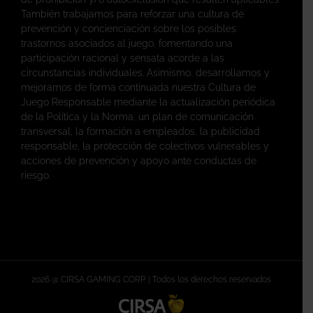
También trabajamos para reforzar una cultura de
prevención y concienciación sobre los posibles
trastornos asociados al juego, fomentando una
participación racional y sensata acorde a las
circunstancias individuales. Asimismo, desarrollamos y
mejoramos de forma continuada nuestra Cultura de
Juego Responsable mediante la actualización periódica
de la Política y la Norma, un plan de comunicación
transversal, la formación a empleados, la publicidad
responsable, la protección de colectivos vulnerables y
acciones de prevención y apoyo ante conductas de
riesgo.
2026 @ CIRSA GAMING CORP. | Todos los derechos reservados