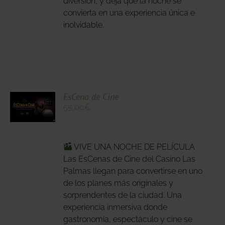
diversión, y deja que la noche se
DUCTO
convierta en una experiencia única e
inolvidable.
CIONA
EsCena de Cine
55,00
€
N
DUCTO
LES
E
IPLES
VIVE UNA NOCHE DE PELÍCULA
ANTES.
Las EsCenas de Cine del Casino Las
Palmas llegan para convertirse en uno
IONES
de los planes más originales y
DEN
sorprendentes de la ciudad. Una
IR
experiencia inmersiva donde
gastronomía, espectáculo y cine se