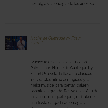
nostalgia y la energía de los años 80.
CIONA
Noche de Guateque by Fasur
49,00
€
N
DUCTO
LES
E
IPLES
¡Vuelve la diversión a Casino Las
ANTES.
Palmas con Noche de Guateque by
Fasur! Una velada llena de clásicos
IONES
inolvidables, ritmo contagioso y la
DEN
mejor música para cantar, bailar y
IR
pasarlo en grande. Revive el espíritu de
los auténticos guateques, disfruta de
una fiesta cargada de energía y
NA