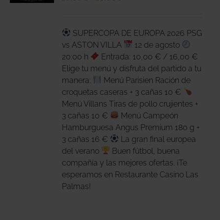
DUCTO
de
LES
E
precios:
IPLES
desde
SUPERCOPA DE EUROPA 2026 PSG
ANTES.
10,00€
vs ASTON VILLA
12 de agosto
IONES
hasta
20:00 h
Entrada: 10,00 € / 16,00 €
16,00€
Elige tu menú y disfruta del partido a tu
DEN
manera:
Menú Parisien Ración de
IR
croquetas caseras + 3 cañas 10 €
Menú Villans Tiras de pollo crujientes +
NA
3 cañas 10 €
Menú Campeón
Hamburguesa Angus Premium 180 g +
DUCTO
3 cañas 16 €
La gran final europea
del verano
Buen fútbol, buena
compañía y las mejores ofertas. ¡Te
esperamos en Restaurante Casino Las
Palmas!