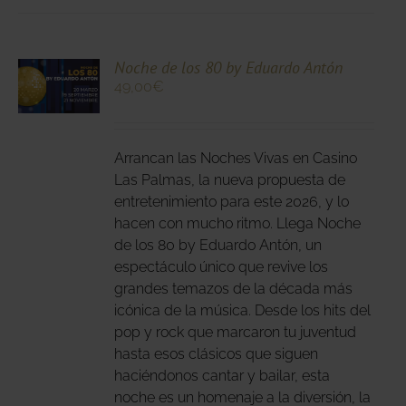
CIONA
Noche de los 80 by Eduardo Antón
49,00
€
N
DUCTO
LES
E
IPLES
Arrancan las Noches Vivas en Casino
ANTES.
Las Palmas, la nueva propuesta de
entretenimiento para este 2026, y lo
IONES
hacen con mucho ritmo. Llega Noche
DEN
de los 80 by Eduardo Antón, un
IR
espectáculo único que revive los
grandes temazos de la década más
icónica de la música. Desde los hits del
NA
pop y rock que marcaron tu juventud
DUCTO
hasta esos clásicos que siguen
haciéndonos cantar y bailar, esta
noche es un homenaje a la diversión, la