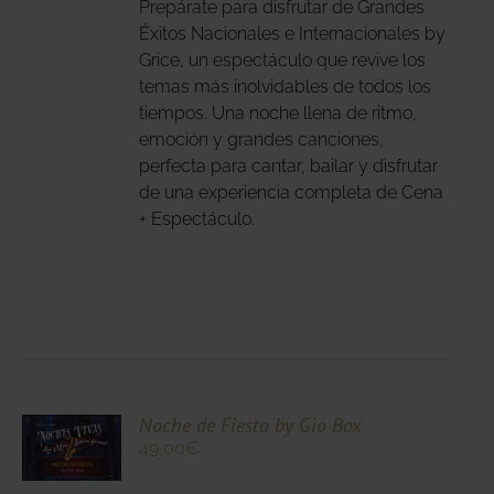
Prepárate para disfrutar de Grandes
ANTES.
Éxitos Nacionales e Internacionales by
IONES
Grice, un espectáculo que revive los
temas más inolvidables de todos los
DEN
tiempos. Una noche llena de ritmo,
IR
emoción y grandes canciones,
perfecta para cantar, bailar y disfrutar
NA
de una experiencia completa de Cena
+ Espectáculo.
DUCTO
CIONA
Noche de Fiesta by Gio Box
49,00
€
N
DUCTO