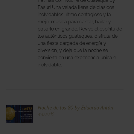
Palmas con Noche de Guateque by
Fasur! Una velada llena de clásicos
IONES
inolvidables, ritmo contagioso y la
DEN
mejor música para cantar, bailar y
IR
pasarlo en grande. Revive el espíritu de
los auténticos guateques, disfruta de
una fiesta cargada de energía y
NA
diversión, y deja que la noche se
DUCTO
convierta en una experiencia única e
inolvidable.
CIONA
Noche de los 80 by Eduardo Antón
49,00
€
N
DUCTO
LES
E