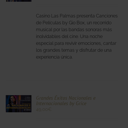
DUCTO
LES
E
IPLES
Casino Las Palmas presenta Canciones
ANTES.
de Películas by Gio Box, un recorrido
musical por las bandas sonoras más
IONES
inolvidables del cine. Una noche
DEN
especial para revivir emociones, cantar
IR
los grandes temas y disfrutar de una
experiencia única.
NA
DUCTO
CIONA
Grandes Éxitos Nacionales e
Internacionales by Grice
N
49,00
€
DUCTO
LES
E
IPLES