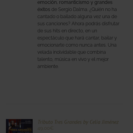
emoción, romanticismo y grandes
éxitos
de Sergio Dalma. ¿Quién no ha
NA
cantado o bailado alguna vez una de
sus canciones? Ahora podrás disfrutar
DUCTO
de sus hits en directo, en un
espectáculo que hará cantar, bailar y
emocionarte como nunca antes. Una
velada inolvidable que combina
talento, música en vivo y el mejor
ambiente.
CIONA
Tributo Tres Grandes by Celia Jiménez
49,00
€
N