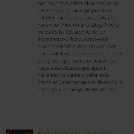
IPLES
Arrancan las Noches Vivas en Casino
ANTES.
Las Palmas, la nueva propuesta de
entretenimiento para este 2026, y lo
IONES
hacen con mucho ritmo. Llega Noche
DEN
de los 80 by Eduardo Antón, un
IR
espectáculo único que revive los
grandes temazos de la década más
icónica de la música. Desde los hits del
NA
pop y rock que marcaron tu juventud
DUCTO
hasta esos clásicos que siguen
haciéndonos cantar y bailar, esta
noche es un homenaje a la diversión, la
nostalgia y la energía de los años 80.
CIONA
Noche de Ópera by Celia Jiménez