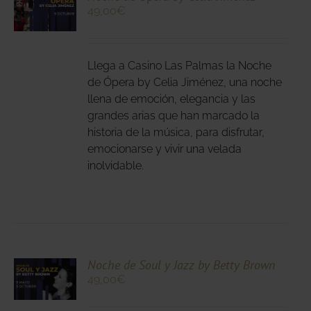
49,00
€
N
DUCTO
LES
E
IPLES
Llega a Casino Las Palmas la Noche
ANTES.
de Ópera by Celia Jiménez, una noche
llena de emoción, elegancia y las
IONES
grandes arias que han marcado la
DEN
historia de la música, para disfrutar,
IR
emocionarse y vivir una velada
inolvidable.
NA
DUCTO
CIONA
Noche de Soul y Jazz by Betty Brown
49,00
€
N
DUCTO
LES