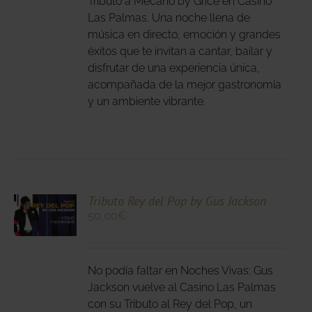
Tributo a Mecano by Grice en Casino
IONES
Las Palmas. Una noche llena de
DEN
música en directo, emoción y grandes
IR
éxitos que te invitan a cantar, bailar y
disfrutar de una experiencia única,
acompañada de la mejor gastronomía
NA
y un ambiente vibrante.
DUCTO
CIONA
Tributo Rey del Pop by Gus Jackson
50,00
€
N
DUCTO
LES
E
IPLES
No podía faltar en Noches Vivas: Gus
ANTES.
Jackson vuelve al Casino Las Palmas
con su Tributo al Rey del Pop, un
IONES