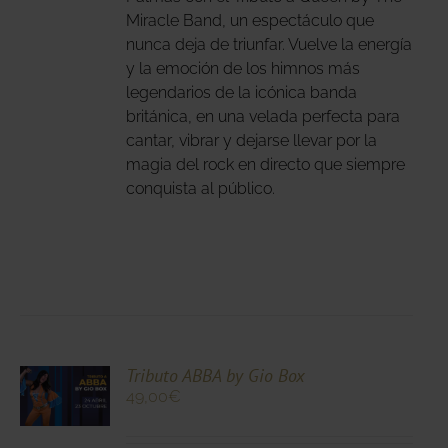
Miracle Band, un espectáculo que
IONES
nunca deja de triunfar. Vuelve la energía
DEN
y la emoción de los himnos más
IR
legendarios de la icónica banda
británica, en una velada perfecta para
cantar, vibrar y dejarse llevar por la
NA
magia del rock en directo que siempre
DUCTO
conquista al público.
CIONA
Tributo ABBA by Gio Box
49,00
€
N
DUCTO
LES