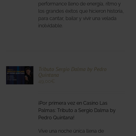
performance lleno de energía, ritmo y
DEN
los grandes éxitos que hicieron historia,
IR
para cantar, bailar y vivir una velada
inolvidable.
NA
DUCTO
CIONA
Tributo Sergio Dalma by Pedro
Quintana
N
49,00
€
DUCTO
LES
E
IPLES
¡Por primera vez en Casino Las
ANTES.
Palmas: Tributo a Sergio Dalma by
IONES
Pedro Quintana!
DEN
Vive una noche única llena de
IR