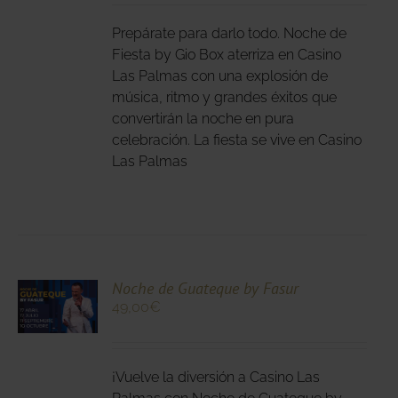
LES
E
IPLES
Prepárate para darlo todo. Noche de
ANTES.
Fiesta by Gio Box aterriza en Casino
Las Palmas con una explosión de
IONES
música, ritmo y grandes éxitos que
DEN
convertirán la noche en pura
IR
celebración. La fiesta se vive en Casino
Las Palmas
NA
DUCTO
CIONA
Noche de Guateque by Fasur
49,00
€
N
DUCTO
LES
E
IPLES
¡Vuelve la diversión a Casino Las
ANTES.