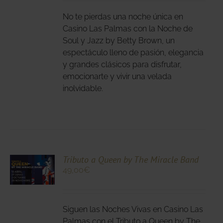
E
IPLES
No te pierdas una noche única en
ANTES.
Casino Las Palmas con la Noche de
Soul y Jazz by Betty Brown, un
IONES
espectáculo lleno de pasión, elegancia
DEN
y grandes clásicos para disfrutar,
IR
emocionarte y vivir una velada
inolvidable.
NA
DUCTO
CIONA
Tributo a Queen by The Miracle Band
49,00
€
N
DUCTO
LES
E
IPLES
Siguen las Noches Vivas en Casino Las
ANTES.
Palmas con el Tributo a Queen by The