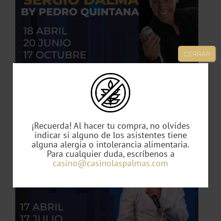
TO
ES
CERRAR
ES.
S
Tributo Sergio Dalma by Pedro Quintana
49,00
€
¡Recuerda! Al hacer tu compra, no olvides
indicar si alguno de los asistentes tiene
alguna alergia o intolerancia alimentaria.
TO
Para cualquier duda, escríbenos a
casino@casinolaspalmas.com
TO