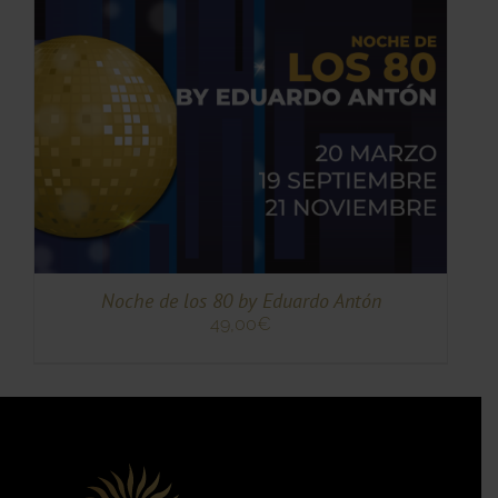
TO
TO
ES
ES.
S
Noche de los 80 by Eduardo Antón
49,00
€
TO