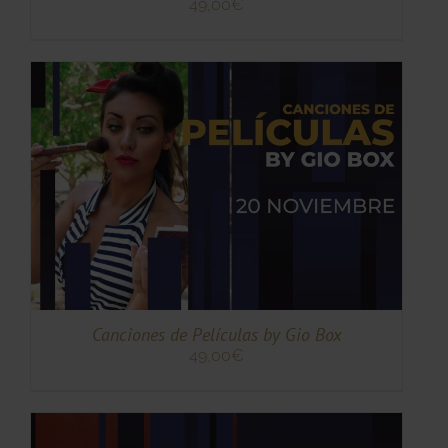
49,00
€
TO
TO
ES
ES.
S
Canciones de Películas by Gio Box
49,00
€
TO