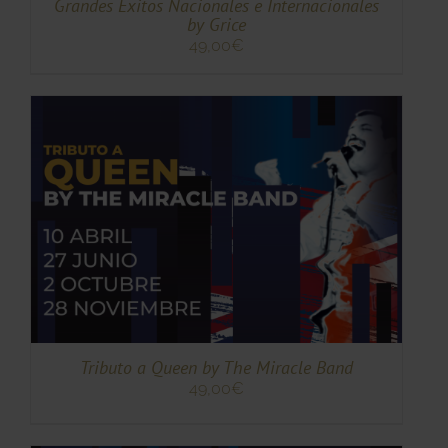
Grandes Éxitos Nacionales e Internacionales
by Grice
49,00
€
TO
TO
ES
ES.
S
Tributo a Queen by The Miracle Band
49,00
€