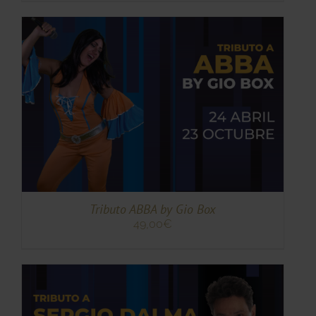
TO
TO
ES
ES.
S
Tributo ABBA by Gio Box
49,00
€
TO