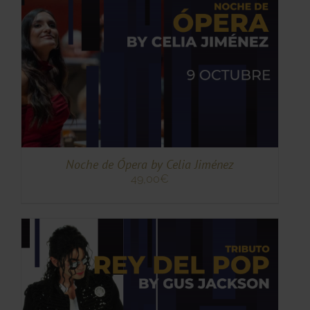
TO
ES
ES.
S
Noche de Ópera by Celia Jiménez
49,00
€
TO