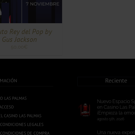
uto Rey del Pop by
Gus Jackson
50,00
€
Reciente
RMACIÓN
NO LAS PALMAS
Nuevo Espacio S
ACCESO
en Casino Las Pa
¡Empieza la emoc
EL CASINO LAS PALMAS
agosto 5th, 2026
 CONDICIONES LEGALES
Una nueva experi
 CONDICIONES DE COMPRA