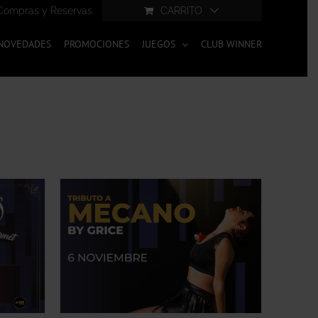
Compras y Reservas
CARRITO
NOVEDADES
PROMOCIONES
JUEGOS
CLUB WINNER
ESTE
IÓN
/
PRODUCTO
TIENE
MÚLTIPLES
VARIANTES.
LAS