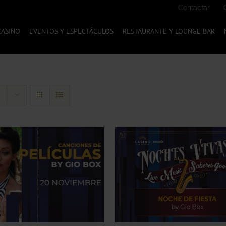
Contactar
CASINO
EVENTOS Y ESPECTÁCULOS
RESTAURANTE Y LOUNGE BAR
ESTE
LECCIONA TU OPCIÓN
/
SELECCIONA TU OPC
PRODUCTO
QUICK VIEW
QUICK VIEW
TIENE
MÚLTIPLES
VARIANTES.
LAS