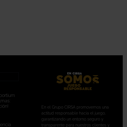
portium
lmas:
ión!
En el Grupo CIRSA promovemos una
actitud responsable hacia el juego,
garantizando un entorno seguro y
encia
transparente para nuestros clientes y