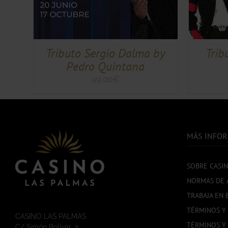
TIENE
TIENE
MÚLTIPLES
MÚLTIPLES
VARIANTES.
VARIANTES.
LAS
LAS
OPCIONES
OPCIONES
Tributo Sergio Dalma by
Trib
SE
SE
Pedro Quintana
PUEDEN
PUEDEN
ELEGIR
ELEGIR
49,00
€
EN
EN
LA
LA
PÁGINA
PÁGINA
DE
DE
PRODUCTO
PRODUCTO
MÁS INFO
SOBRE CASI
NORMAS DE 
TRABAJA EN 
TÉRMINOS Y
CASINO LAS PALMAS
TÉRMINOS Y
C/ Simón Bolívar, 3