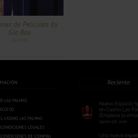
nes de Películas by
Gio Box
49,00
€
Reciente
RMACIÓN
NO LAS PALMAS
Nuevo Espacio S
ACCESO
en Casino Las Pa
¡Empieza la emoc
EL CASINO LAS PALMAS
agosto 5th, 2026
 CONDICIONES LEGALES
Una nueva experi
 CONDICIONES DE COMPRA