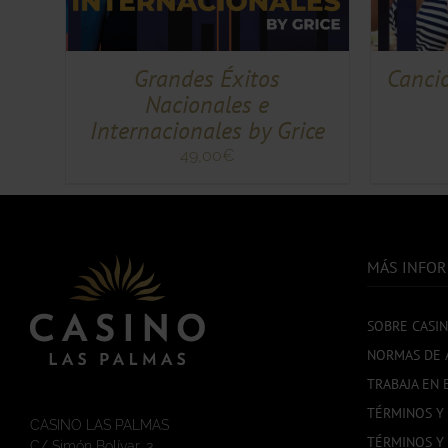
MÚLTIPLES
MÚLTIPLES
VARIANTES.
VARIANTES.
LAS
LAS
OPCIONES
OPCIONES
Cancio
Grandes Éxitos
SE
SE
Nacionales e
PUEDEN
PUEDEN
ELEGIR
ELEGIR
Internacionales by Grice
EN
EN
49,00
€
LA
LA
PÁGINA
PÁGINA
DE
DE
PRODUCTO
PRODUCTO
MÁS INFO
SOBRE CASI
NORMAS DE 
TRABAJA EN 
TÉRMINOS Y
CASINO LAS PALMAS
TÉRMINOS Y
C/ Simón Bolívar, 3