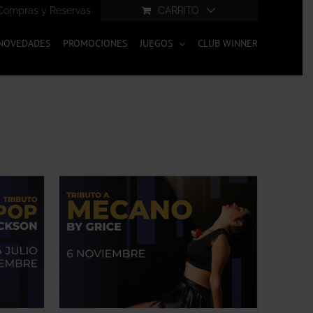
Compras y Reservas
CARRITO
NOVEDADES
PROMOCIONES
JUEGOS
CLUB WINNER
ESTE
IÓN
/
PRODUCTO
TIENE
MÚLTIPLES
VARIANTES.
LAS