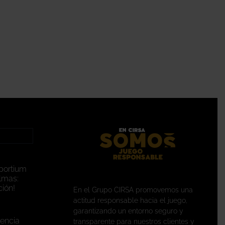
portium
lmas:
ión!
En el Grupo CIRSA promovemos una
actitud responsable hacia el juego,
garantizando un entorno seguro y
encia
transparente para nuestros clientes y