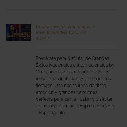
CIONA
Grandes Éxitos Nacionales e
Internacionales by Grice
N
49,00
€
DUCTO
LES
E
IPLES
Prepárate para disfrutar de Grandes
ANTES.
Éxitos Nacionales e Internacionales by
IONES
Grice, un espectáculo que revive los
temas más inolvidables de todos los
DEN
tiempos. Una noche llena de ritmo,
IR
emoción y grandes canciones,
perfecta para cantar, bailar y disfrutar
NA
de una experiencia completa de Cena
+ Espectáculo.
DUCTO