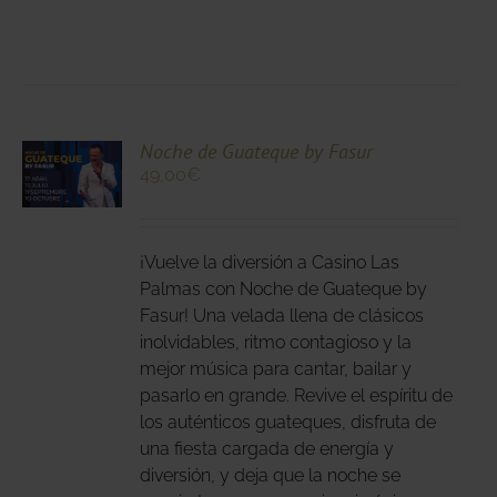
CIONA
Noche de Guateque by Fasur
49,00
€
N
DUCTO
LES
E
IPLES
¡Vuelve la diversión a Casino Las
ANTES.
Palmas con Noche de Guateque by
Fasur! Una velada llena de clásicos
IONES
inolvidables, ritmo contagioso y la
DEN
mejor música para cantar, bailar y
IR
pasarlo en grande. Revive el espíritu de
los auténticos guateques, disfruta de
una fiesta cargada de energía y
NA
diversión, y deja que la noche se
DUCTO