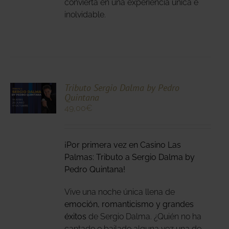
convierta en una experiencia única e
inolvidable.
CIONA
Tributo Sergio Dalma by Pedro
Quintana
N
49,00
€
DUCTO
LES
E
IPLES
¡Por primera vez en Casino Las
ANTES.
Palmas: Tributo a Sergio Dalma by
IONES
Pedro Quintana!
DEN
Vive una noche única llena de
IR
emoción, romanticismo y grandes
éxitos
de Sergio Dalma. ¿Quién no ha
NA
cantado o bailado alguna vez una de