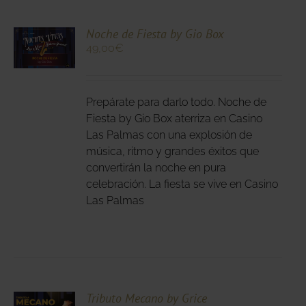
CIONA
Noche de Fiesta by Gio Box
49,00
€
N
DUCTO
LES
E
IPLES
Prepárate para darlo todo. Noche de
ANTES.
Fiesta by Gio Box aterriza en Casino
Las Palmas con una explosión de
IONES
música, ritmo y grandes éxitos que
DEN
convertirán la noche en pura
IR
celebración. La fiesta se vive en Casino
Las Palmas
NA
DUCTO
CIONA
Tributo Mecano by Grice