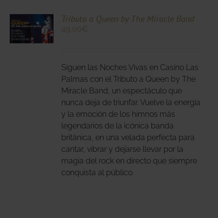
CIONA
Tributo a Queen by The Miracle Band
49,00
€
N
DUCTO
LES
E
IPLES
Siguen las Noches Vivas en Casino Las
ANTES.
Palmas con el Tributo a Queen by The
Miracle Band, un espectáculo que
IONES
nunca deja de triunfar. Vuelve la energía
DEN
y la emoción de los himnos más
IR
legendarios de la icónica banda
británica, en una velada perfecta para
cantar, vibrar y dejarse llevar por la
NA
magia del rock en directo que siempre
DUCTO
conquista al público.