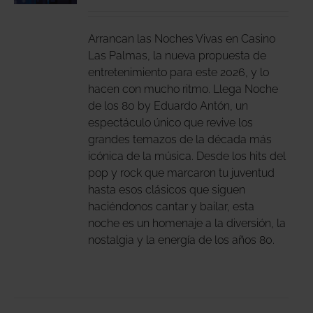
DUCTO
LES
E
IPLES
Arrancan las Noches Vivas en Casino
ANTES.
Las Palmas, la nueva propuesta de
entretenimiento para este 2026, y lo
IONES
hacen con mucho ritmo. Llega Noche
DEN
de los 80 by Eduardo Antón, un
IR
espectáculo único que revive los
grandes temazos de la década más
icónica de la música. Desde los hits del
NA
pop y rock que marcaron tu juventud
DUCTO
hasta esos clásicos que siguen
haciéndonos cantar y bailar, esta
noche es un homenaje a la diversión, la
nostalgia y la energía de los años 80.