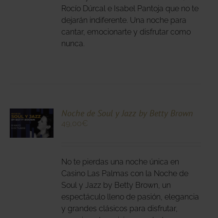
DEN
Rocío Dúrcal e Isabel Pantoja que no te
IR
dejarán indiferente. Una noche para
cantar, emocionarte y disfrutar como
nunca.
NA
DUCTO
CIONA
Noche de Soul y Jazz by Betty Brown
49,00
€
N
DUCTO
LES
E
IPLES
No te pierdas una noche única en
ANTES.
Casino Las Palmas con la Noche de
Soul y Jazz by Betty Brown, un
IONES
espectáculo lleno de pasión, elegancia
DEN
y grandes clásicos para disfrutar,
IR