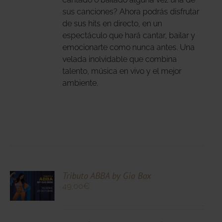
sus canciones? Ahora podrás disfrutar
DUCTO
de sus hits en directo, en un
espectáculo que hará cantar, bailar y
emocionarte como nunca antes. Una
velada inolvidable que combina
talento, música en vivo y el mejor
ambiente.
CIONA
Tributo ABBA by Gio Box
49,00
€
N
DUCTO
LES
E