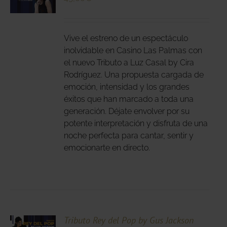
DUCTO
LES
E
IPLES
Vive el estreno de un espectáculo
ANTES.
inolvidable en Casino Las Palmas con
el nuevo Tributo a Luz Casal by Cira
IONES
Rodríguez. Una propuesta cargada de
DEN
emoción, intensidad y los grandes
IR
éxitos que han marcado a toda una
generación. Déjate envolver por su
potente interpretación y disfruta de una
NA
noche perfecta para cantar, sentir y
DUCTO
emocionarte en directo.
CIONA
Tributo Rey del Pop by Gus Jackson