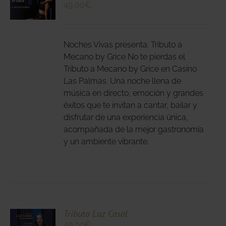
49,00
€
N
DUCTO
LES
E
IPLES
Noches Vivas presenta: Tributo a
ANTES.
Mecano by Grice No te pierdas el
Tributo a Mecano by Grice en Casino
IONES
Las Palmas. Una noche llena de
DEN
música en directo, emoción y grandes
IR
éxitos que te invitan a cantar, bailar y
disfrutar de una experiencia única,
acompañada de la mejor gastronomía
NA
y un ambiente vibrante.
DUCTO
CIONA
Tributo Luz Casal
49,00
€
N