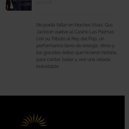
50,00
€
N
DUCTO
LES
E
IPLES
No podía faltar en Noches Vivas: Gus
ANTES.
Jackson vuelve al Casino Las Palmas
con su Tributo al Rey del Pop, un
IONES
performance lleno de energía, ritmo y
DEN
los grandes éxitos que hicieron historia,
IR
para cantar, bailar y vivir una velada
inolvidable.
NA
DUCTO