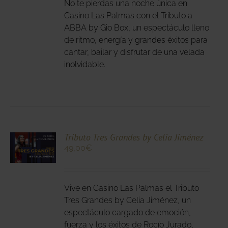
IPLES
No te pierdas una noche única en
ANTES.
Casino Las Palmas con el Tributo a
ABBA by Gio Box, un espectáculo lleno
IONES
de ritmo, energía y grandes éxitos para
DEN
cantar, bailar y disfrutar de una velada
IR
inolvidable.
NA
DUCTO
CIONA
Tributo Tres Grandes by Celia Jiménez
49,00
€
N
DUCTO
LES
E
IPLES
Vive en Casino Las Palmas el Tributo
ANTES.
Tres Grandes by Celia Jiménez, un
espectáculo cargado de emoción,
IONES
fuerza y los éxitos de Rocío Jurado,