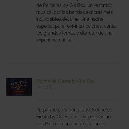
ANTES.
de Películas by Gio Box, un recorrido
musical por las bandas sonoras más
IONES
inolvidables del cine. Una noche
DEN
especial para revivir emociones, cantar
IR
los grandes temas y disfrutar de una
experiencia única.
NA
DUCTO
CIONA
Noche de Fiesta by Gio Box
49,00
€
N
DUCTO
LES
E
IPLES
Prepárate para darlo todo. Noche de
ANTES.
Fiesta by Gio Box aterriza en Casino
Las Palmas con una explosión de
IONES