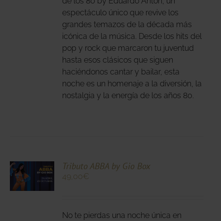
de los 80 by Eduardo Antón, un
IR
espectáculo único que revive los
grandes temazos de la década más
icónica de la música. Desde los hits del
NA
pop y rock que marcaron tu juventud
DUCTO
hasta esos clásicos que siguen
haciéndonos cantar y bailar, esta
noche es un homenaje a la diversión, la
nostalgia y la energía de los años 80.
CIONA
Tributo ABBA by Gio Box
49,00
€
N
DUCTO
LES
E
IPLES
No te pierdas una noche única en