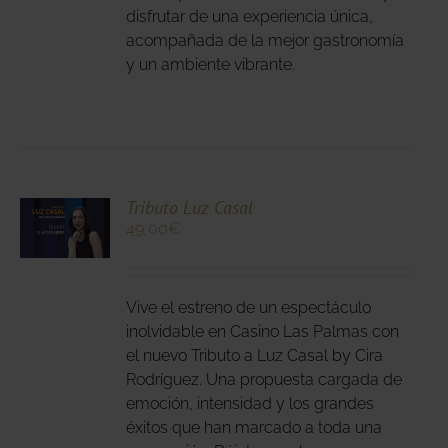
disfrutar de una experiencia única,
acompañada de la mejor gastronomía
NA
y un ambiente vibrante.
DUCTO
CIONA
Tributo Luz Casal
49,00
€
N
DUCTO
LES
E
IPLES
Vive el estreno de un espectáculo
ANTES.
inolvidable en Casino Las Palmas con
el nuevo Tributo a Luz Casal by Cira
IONES
Rodríguez. Una propuesta cargada de
DEN
emoción, intensidad y los grandes
IR
éxitos que han marcado a toda una