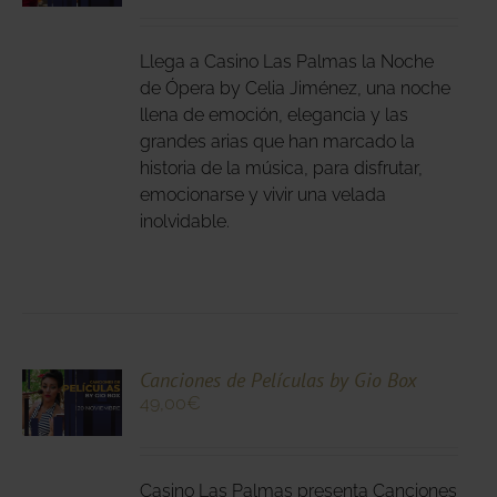
DUCTO
LES
E
IPLES
Llega a Casino Las Palmas la Noche
ANTES.
de Ópera by Celia Jiménez, una noche
llena de emoción, elegancia y las
IONES
grandes arias que han marcado la
DEN
historia de la música, para disfrutar,
IR
emocionarse y vivir una velada
inolvidable.
NA
DUCTO
CIONA
Canciones de Películas by Gio Box
49,00
€
N
DUCTO
LES
E
IPLES
Casino Las Palmas presenta Canciones