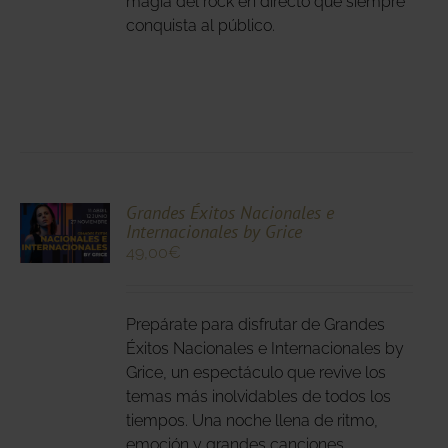
magia del rock en directo que siempre
DUCTO
conquista al público.
CIONA
Grandes Éxitos Nacionales e
Internacionales by Grice
N
49,00
€
DUCTO
LES
E
IPLES
Prepárate para disfrutar de Grandes
ANTES.
Éxitos Nacionales e Internacionales by
IONES
Grice, un espectáculo que revive los
temas más inolvidables de todos los
DEN
tiempos. Una noche llena de ritmo,
IR
emoción y grandes canciones,