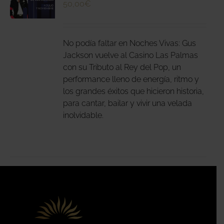
50,00
€
N
DUCTO
LES
E
IPLES
No podía faltar en Noches Vivas: Gus
ANTES.
Jackson vuelve al Casino Las Palmas
con su Tributo al Rey del Pop, un
IONES
performance lleno de energía, ritmo y
DEN
los grandes éxitos que hicieron historia,
IR
para cantar, bailar y vivir una velada
inolvidable.
NA
DUCTO