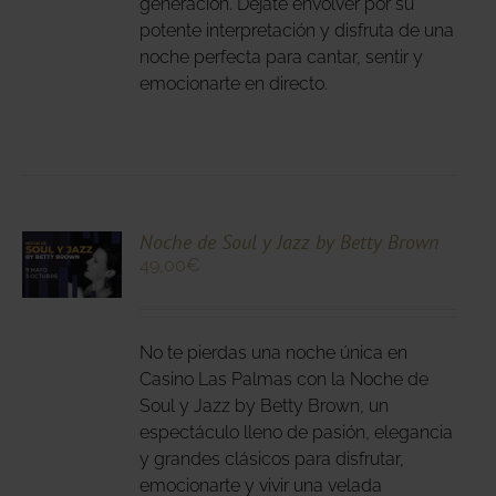
generación. Déjate envolver por su
potente interpretación y disfruta de una
NA
noche perfecta para cantar, sentir y
DUCTO
emocionarte en directo.
CIONA
Noche de Soul y Jazz by Betty Brown
49,00
€
N
DUCTO
LES
E
IPLES
No te pierdas una noche única en
ANTES.
Casino Las Palmas con la Noche de
Soul y Jazz by Betty Brown, un
IONES
espectáculo lleno de pasión, elegancia
DEN
y grandes clásicos para disfrutar,
IR
emocionarte y vivir una velada