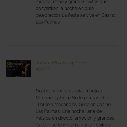
música, ritmo y grandes éxitos que
DEN
convertirán la noche en pura
IR
celebración. La fiesta se vive en Casino
Las Palmas
NA
DUCTO
CIONA
Tributo Mecano by Grice
49,00
€
N
DUCTO
LES
E
IPLES
Noches Vivas presenta: Tributo a
ANTES.
Mecano by Grice No te pierdas el
Tributo a Mecano by Grice en Casino
IONES
Las Palmas. Una noche llena de
DEN
música en directo, emoción y grandes
IR
éxitos que te invitan a cantar, bailar y