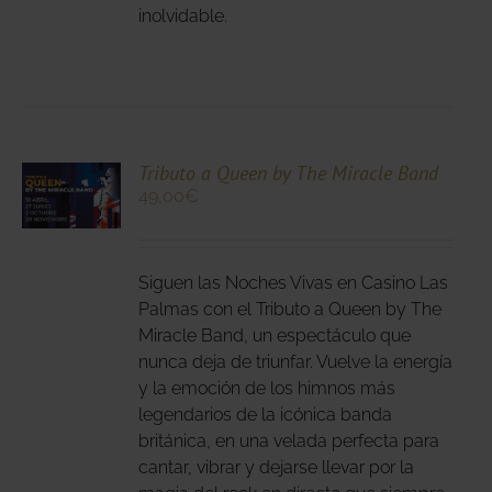
inolvidable.
NA
DUCTO
CIONA
Tributo a Queen by The Miracle Band
49,00
€
N
DUCTO
LES
E
IPLES
Siguen las Noches Vivas en Casino Las
ANTES.
Palmas con el Tributo a Queen by The
Miracle Band, un espectáculo que
IONES
nunca deja de triunfar. Vuelve la energía
DEN
y la emoción de los himnos más
IR
legendarios de la icónica banda
británica, en una velada perfecta para
cantar, vibrar y dejarse llevar por la
NA