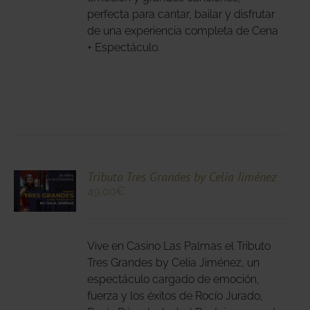
perfecta para cantar, bailar y disfrutar
NA
de una experiencia completa de Cena
+ Espectáculo.
DUCTO
CIONA
Tributo Tres Grandes by Celia Jiménez
49,00
€
N
DUCTO
LES
E
IPLES
Vive en Casino Las Palmas el Tributo
ANTES.
Tres Grandes by Celia Jiménez, un
espectáculo cargado de emoción,
IONES
fuerza y los éxitos de Rocío Jurado,