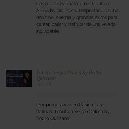
ANTES.
Casino Las Palmas con el Tributo a
ABBA by Gio Box, un espectáculo lleno
IONES
de ritmo, energía y grandes éxitos para
DEN
cantar, bailar y disfrutar de una velada
IR
inolvidable.
NA
DUCTO
CIONA
Tributo Sergio Dalma by Pedro
Quintana
N
49,00
€
DUCTO
LES
E
IPLES
¡Por primera vez en Casino Las
ANTES.
Palmas: Tributo a Sergio Dalma by
IONES
Pedro Quintana!
DEN