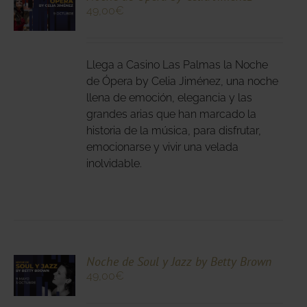
49,00
€
N
DUCTO
LES
E
IPLES
Llega a Casino Las Palmas la Noche
ANTES.
de Ópera by Celia Jiménez, una noche
llena de emoción, elegancia y las
IONES
grandes arias que han marcado la
DEN
historia de la música, para disfrutar,
IR
emocionarse y vivir una velada
inolvidable.
NA
DUCTO
CIONA
Noche de Soul y Jazz by Betty Brown
49,00
€
N
DUCTO
LES