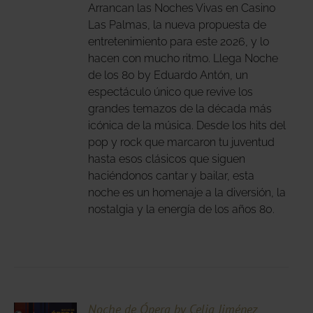
IPLES
Arrancan las Noches Vivas en Casino
ANTES.
Las Palmas, la nueva propuesta de
entretenimiento para este 2026, y lo
IONES
hacen con mucho ritmo. Llega Noche
DEN
de los 80 by Eduardo Antón, un
IR
espectáculo único que revive los
grandes temazos de la década más
icónica de la música. Desde los hits del
NA
pop y rock que marcaron tu juventud
DUCTO
hasta esos clásicos que siguen
haciéndonos cantar y bailar, esta
noche es un homenaje a la diversión, la
nostalgia y la energía de los años 80.
CIONA
Noche de Ópera by Celia Jiménez