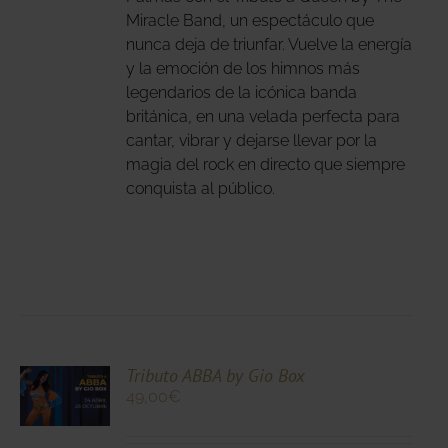
Miracle Band, un espectáculo que
IONES
nunca deja de triunfar. Vuelve la energía
DEN
y la emoción de los himnos más
IR
legendarios de la icónica banda
británica, en una velada perfecta para
cantar, vibrar y dejarse llevar por la
NA
magia del rock en directo que siempre
DUCTO
conquista al público.
CIONA
Tributo ABBA by Gio Box
49,00
€
N
DUCTO
LES