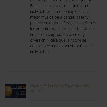
Palmas con Noche de Guateque by
Fasur! Una velada llena de clásicos
IONES
inolvidables, ritmo contagioso y la
DEN
mejor música para cantar, bailar y
IR
pasarlo en grande. Revive el espíritu de
los auténticos guateques, disfruta de
una fiesta cargada de energía y
NA
diversión, y deja que la noche se
DUCTO
convierta en una experiencia única e
inolvidable.
CIONA
Noche de los 80 by Eduardo Antón
49,00
€
N
DUCTO
LES
E