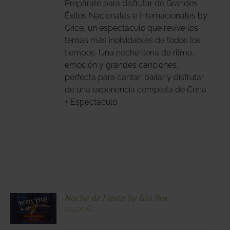
Prepárate para disfrutar de Grandes
ANTES.
Éxitos Nacionales e Internacionales by
IONES
Grice, un espectáculo que revive los
temas más inolvidables de todos los
DEN
tiempos. Una noche llena de ritmo,
IR
emoción y grandes canciones,
perfecta para cantar, bailar y disfrutar
NA
de una experiencia completa de Cena
+ Espectáculo.
DUCTO
CIONA
Noche de Fiesta by Gio Box
49,00
€
N
DUCTO