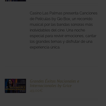
DUCTO
LES
E
IPLES
Casino Las Palmas presenta Canciones
ANTES.
de Películas by Gio Box, un recorrido
musical por las bandas sonoras más
IONES
inolvidables del cine. Una noche
DEN
especial para revivir emociones, cantar
IR
los grandes temas y disfrutar de una
experiencia única.
NA
DUCTO
CIONA
Grandes Éxitos Nacionales e
Internacionales by Grice
N
49,00
€
DUCTO
LES
E
IPLES