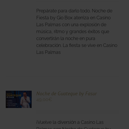
LES
E
IPLES
Prepárate para darlo todo. Noche de
ANTES.
Fiesta by Gio Box aterriza en Casino
Las Palmas con una explosión de
IONES
música, ritmo y grandes éxitos que
DEN
convertirán la noche en pura
IR
celebración. La fiesta se vive en Casino
Las Palmas
NA
DUCTO
CIONA
Noche de Guateque by Fasur
49,00
€
N
DUCTO
LES
E
IPLES
¡Vuelve la diversión a Casino Las
ANTES.