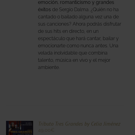
emoción, romanticismo y grandes
éxitos
de Sergio Dalma. ¿Quién no ha
NA
cantado o bailado alguna vez una de
sus canciones? Ahora podrás disfrutar
DUCTO
de sus hits en directo, en un
espectáculo que hará cantar, bailar y
emocionarte como nunca antes. Una
velada inolvidable que combina
talento, música en vivo y el mejor
ambiente.
CIONA
Tributo Tres Grandes by Celia Jiménez
49,00
€
N