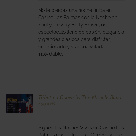
E
IPLES
No te pierdas una noche única en
ANTES.
Casino Las Palmas con la Noche de
Soul y Jazz by Betty Brown, un
IONES
espectáculo lleno de pasión, elegancia
DEN
y grandes clásicos para disfrutar,
IR
emocionarte y vivir una velada
inolvidable.
NA
DUCTO
CIONA
Tributo a Queen by The Miracle Band
49,00
€
N
DUCTO
LES
E
IPLES
Siguen las Noches Vivas en Casino Las
ANTES.
Palmas con el Tributo a Queen by The