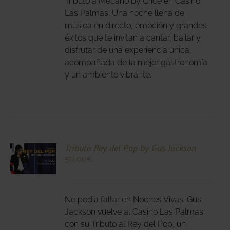
Tributo a Mecano by Grice en Casino
IONES
Las Palmas. Una noche llena de
DEN
música en directo, emoción y grandes
IR
éxitos que te invitan a cantar, bailar y
disfrutar de una experiencia única,
acompañada de la mejor gastronomía
NA
y un ambiente vibrante.
DUCTO
CIONA
Tributo Rey del Pop by Gus Jackson
50,00
€
N
DUCTO
LES
E
IPLES
No podía faltar en Noches Vivas: Gus
ANTES.
Jackson vuelve al Casino Las Palmas
con su Tributo al Rey del Pop, un
IONES