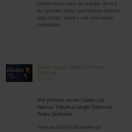
performance lleno de energía, ritmo y
DEN
los grandes éxitos que hicieron historia,
IR
para cantar, bailar y vivir una velada
inolvidable.
NA
DUCTO
CIONA
Tributo Sergio Dalma by Pedro
Quintana
N
49,00
€
DUCTO
LES
E
IPLES
¡Por primera vez en Casino Las
ANTES.
Palmas: Tributo a Sergio Dalma by
IONES
Pedro Quintana!
DEN
Vive una noche única llena de
IR