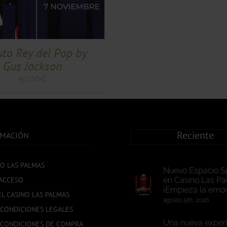
uto Rey del Pop by
Gus Jackson
50,00
€
Reciente
RMACIÓN
NO LAS PALMAS
Nuevo Espacio S
ACCESO
en Casino Las Pa
¡Empieza la emoc
EL CASINO LAS PALMAS
agosto 5th, 2026
 CONDICIONES LEGALES
Una nueva experi
 CONDICIONES DE COMPRA