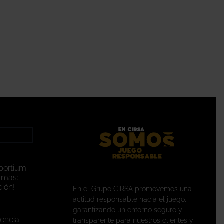
portium
lmas:
ión!
En el Grupo CIRSA promovemos una
actitud responsable hacia el juego,
garantizando un entorno seguro y
encia
transparente para nuestros clientes y