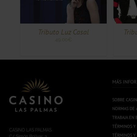
TIENE
TIENE
MÚLTIPLES
MÚLTIPLES
VARIANTES.
VARIANTES.
LAS
LAS
OPCIONES
OPCIONES
Tributo Luz Casal
Trib
SE
SE
PUEDEN
PUEDEN
49,00
€
ELEGIR
ELEGIR
EN
EN
LA
LA
PÁGINA
PÁGINA
DE
DE
PRODUCTO
PRODUCTO
MÁS INFO
SOBRE CASI
NORMAS DE 
TRABAJA EN 
TÉRMINOS Y
CASINO LAS PALMAS
TÉRMINOS Y
C/ Simón Bolívar, 3