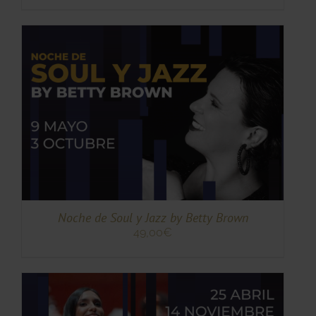
TO
TO
ES
ES.
S
Noche de Soul y Jazz by Betty Brown
49,00
€
TO