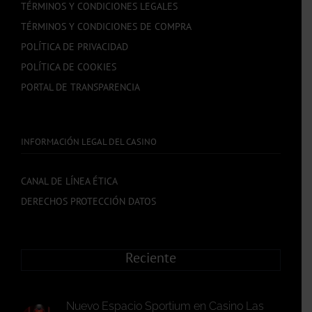
TÉRMINOS Y CONDICIONES LEGALES
TÉRMINOS Y CONDICIONES DE COMPRA
POLÍTICA DE PRIVACIDAD
POLÍTICA DE COOKIES
PORTAL DE TRANSPARENCIA
INFORMACIÓN LEGAL DEL CASINO
CANAL DE LÍNEA ÉTICA
DERECHOS PROTECCIÓN DATOS
Reciente
Nuevo Espacio Sportium en Casino Las