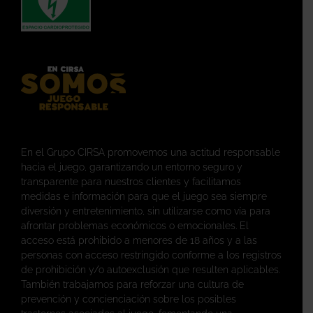
En el Grupo CIRSA promovemos una actitud responsable
hacia el juego, garantizando un entorno seguro y
transparente para nuestros clientes y facilitamos
medidas e información para que el juego sea siempre
diversión y entretenimiento, sin utilizarse como vía para
afrontar problemas económicos o emocionales. El
acceso está prohibido a menores de 18 años y a las
personas con acceso restringido conforme a los registros
de prohibición y/o autoexclusión que resulten aplicables.
También trabajamos para reforzar una cultura de
prevención y concienciación sobre los posibles