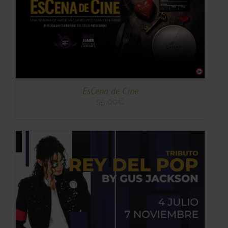
TO
ES
ES.
S
EsCena de Cine
55,00
€
TO
TO
ES
ES.