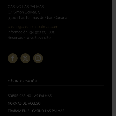
CASINO LAS PALMAS
C/ Simón Bolívar, 3
35007 Las Palmas de Gran Canaria
casino@casinolaspalmas.com
Información +34 928 234 882
Reservas +34 928 291 080
MÁS INFORMACIÓN
SOBRE CASINO LAS PALMAS
NORMAS DE ACCESO
TRABAJA EN EL CASINO LAS PALMAS