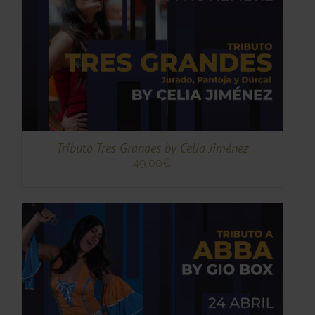
TO
ES
ES.
S
Tributo Tres Grandes by Celia Jiménez
49,00
€
TO
TO