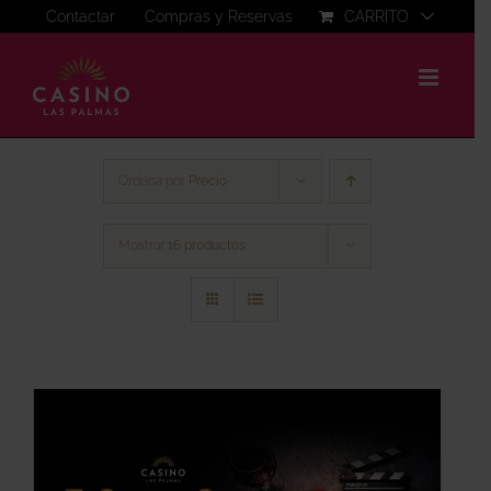
Saltar
Contactar
Compras y Reservas
CARRITO
al
contenido
Ordena por
Precio
Mostrar
16 productos