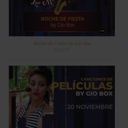
TO
ES
ES.
S
Noche de Fiesta by Gio Box
49,00
€
TO
TO
ES
ES.