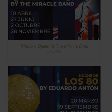
TO
ES
ES.
S
Tributo a Queen by The Miracle Band
49,00
€
TO
TO
ES