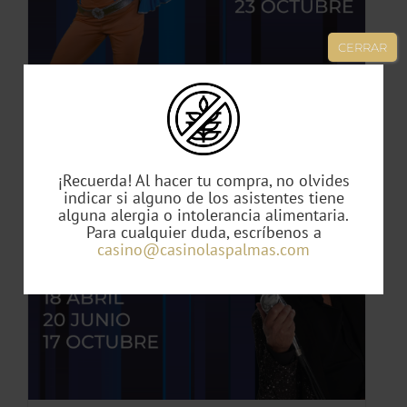
ES
ES.
CERRAR
S
Tributo ABBA by Gio Box
49,00
€
¡Recuerda! Al hacer tu compra, no olvides
indicar si alguno de los asistentes tiene
TO
alguna alergia o intolerancia alimentaria.
Para cualquier duda, escríbenos a
casino@casinolaspalmas.com
TO
ES
ES.
S