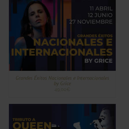
TO
TO
ES
ES.
S
Grandes Éxitos Nacionales e Internacionales
by Grice
49,00
€
TO