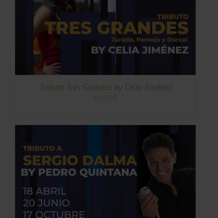
TO
ES
ES.
S
Tributo Tres Grandes by Celia Jiménez
49,00
€
TO
TO
ES
ES.