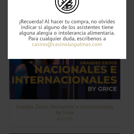
Noche de Fiesta by Gio Box
49,00
€
¡Recuerda! Al hacer tu compra, no olvides
indicar si alguno de los asistentes tiene
alguna alergia o intolerancia alimentaria.
TO
Para cualquier duda, escríbenos a
casino@casinolaspalmas.com
TO
ES
ES.
S
Grandes Éxitos Nacionales e Internacionales
by Grice
49,00
€