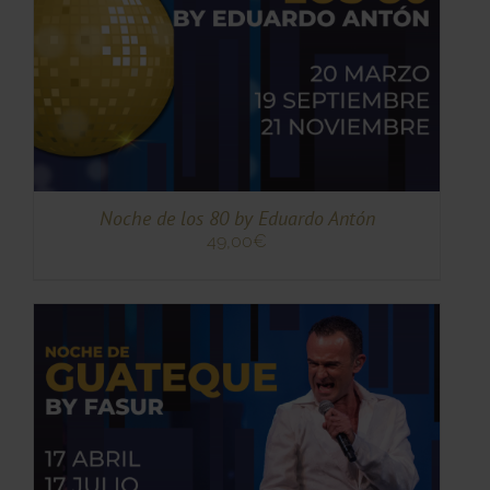
TO
ES
ES.
S
Noche de los 80 by Eduardo Antón
49,00
€
TO
TO