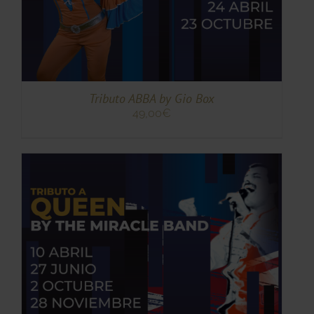
TO
ES
ES.
S
Tributo ABBA by Gio Box
49,00
€
TO
TO
ES
ES.
S