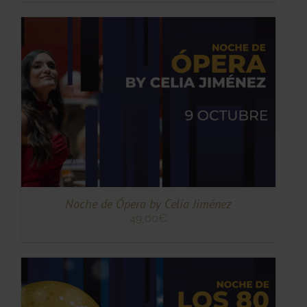
TO
TO
ES
ES.
S
Noche de Ópera by Celia Jiménez
49,00
€
TO