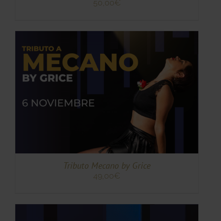
50,00
€
TO
TO
ES
ES.
S
Tributo Mecano by Grice
49,00
€
TO