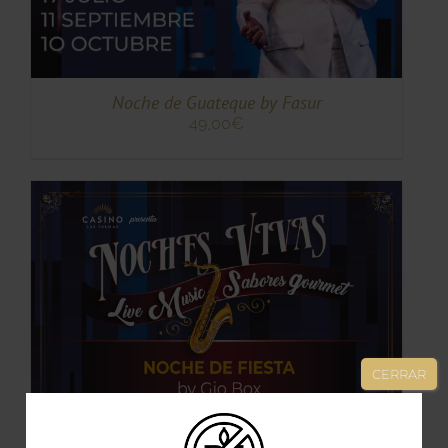
ES
ES.
S
Noche de Guateque by Fasur
49,00
€
TO
TO
ES
ES.
CERRAR
S