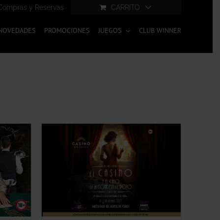
Compras y Reservas
CARRITO
NOVEDADES
PROMOCIONES
JUEGOS
CLUB WINNER
ESTE
IÓN
/
PRODUCTO
TIENE
MÚLTIPLES
VARIANTES.
LAS