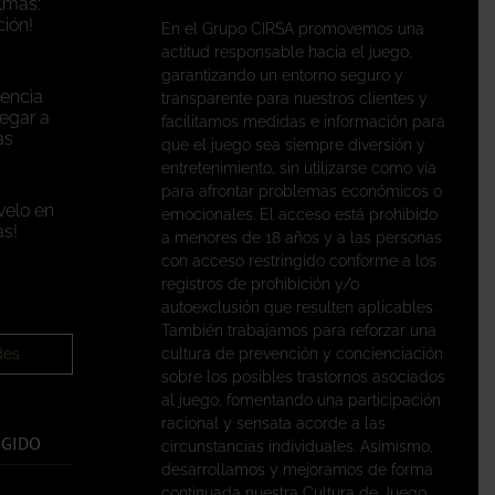
lmas:
ión!
En el Grupo CIRSA promovemos una
actitud responsable hacia el juego,
garantizando un entorno seguro y
encia
transparente para nuestros clientes y
legar a
facilitamos medidas e información para
as
que el juego sea siempre diversión y
entretenimiento, sin utilizarse como vía
para afrontar problemas económicos o
velo en
emocionales. El acceso está prohibido
s!
a menores de 18 años y a las personas
con acceso restringido conforme a los
registros de prohibición y/o
autoexclusión que resulten aplicables.
También trabajamos para reforzar una
des
cultura de prevención y concienciación
sobre los posibles trastornos asociados
al juego, fomentando una participación
racional y sensata acorde a las
EGIDO
circunstancias individuales. Asimismo,
desarrollamos y mejoramos de forma
continuada nuestra Cultura de Juego