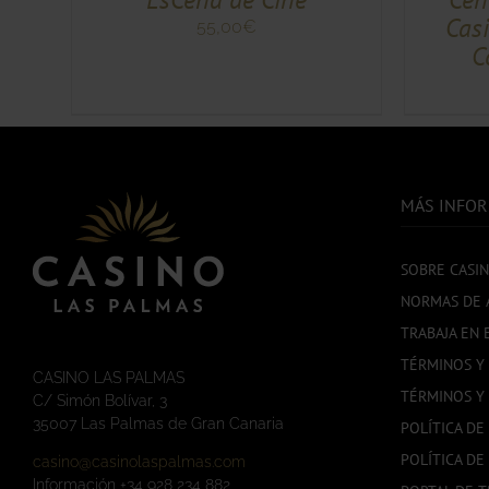
SE
SE
Casi
PUEDEN
PUEDEN
55,00
€
ELEGIR
ELEGIR
C
EN
EN
LA
LA
PÁGINA
PÁGINA
DE
DE
PRODUCTO
PRODUCTO
MÁS INFO
SOBRE CASI
NORMAS DE 
TRABAJA EN 
TÉRMINOS Y
CASINO LAS PALMAS
TÉRMINOS Y
C/ Simón Bolívar, 3
35007 Las Palmas de Gran Canaria
POLÍTICA DE
POLÍTICA DE
casino@casinolaspalmas.com
Información +34 928 234 882