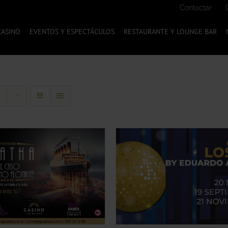
Contactar
CASINO
EVENTOS Y ESPECTÁCULOS
RESTAURANTE Y LOUNGE BAR
ESTE
LECCIONA TU OPCIÓN
/
SELECCIONA TU OPC
PRODUCTO
QUICK VIEW
QUICK VIEW
TIENE
MÚLTIPLES
VARIANTES.
LAS