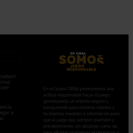
portium
lmas:
ión!
En el Grupo CIRSA promovemos una
actitud responsable hacia el juego,
garantizando un entorno seguro y
encia
transparente para nuestros clientes y
legar a
facilitamos medidas e información para
as
que el juego sea siempre diversión y
entretenimiento, sin utilizarse como vía
para afrontar problemas económicos o