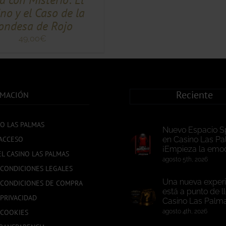
no y el Caso de la
ondesa de Rojo
49,00
€
Reciente
RMACIÓN
NO LAS PALMAS
Nuevo Espacio S
ACCESO
en Casino Las Pa
¡Empieza la emoc
EL CASINO LAS PALMAS
agosto 5th, 2026
 CONDICIONES LEGALES
Una nueva experi
 CONDICIONES DE COMPRA
está a punto de l
 PRIVACIDAD
Casino Las Palm
 COOKIES
agosto 4th, 2026