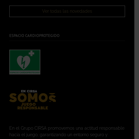
Ver todas las novedades
ESPACIO CARDIOPROTEGIDO
En el Grupo CIRSA promovemos una actitud responsable
hacia el juego, garantizando un entorno seguro y