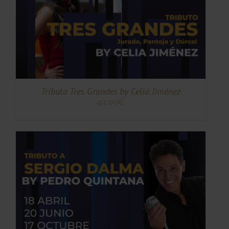
TO
ES
ES.
S
Tributo Tres Grandes by Celia Jiménez
49,00
€
TO
TO
ES
ES.