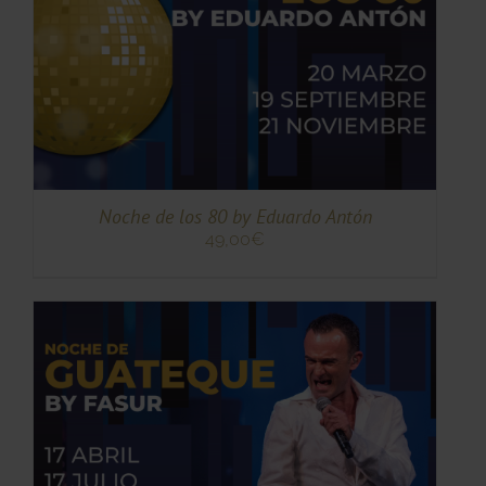
TO
ES
ES.
S
Noche de los 80 by Eduardo Antón
49,00
€
TO
TO