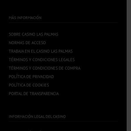
MÁS INFORMACIÓN
SOBRE CASINO LAS PALMAS
NORMAS DE ACCESO
TRABAJA EN EL CASINO LAS PALMAS
TÉRMINOS Y CONDICIONES LEGALES
TÉRMINOS Y CONDICIONES DE COMPRA
POLÍTICA DE PRIVACIDAD
POLÍTICA DE COOKIES
PORTAL DE TRANSPARENCIA
INFORMACIÓN LEGAL DEL CASINO