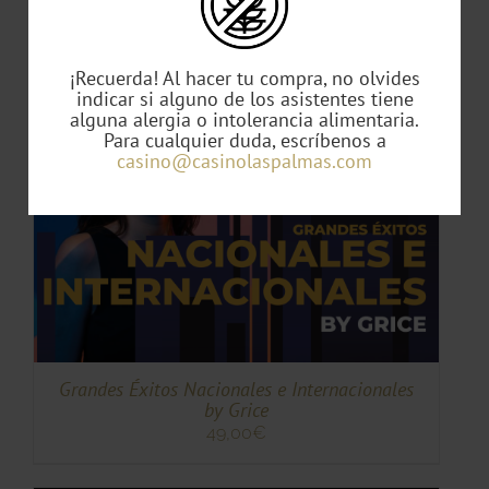
Noche de Fiesta by Gio Box
49,00
€
¡Recuerda! Al hacer tu compra, no olvides
indicar si alguno de los asistentes tiene
alguna alergia o intolerancia alimentaria.
TO
Para cualquier duda, escríbenos a
casino@casinolaspalmas.com
TO
ES
ES.
S
Grandes Éxitos Nacionales e Internacionales
by Grice
49,00
€