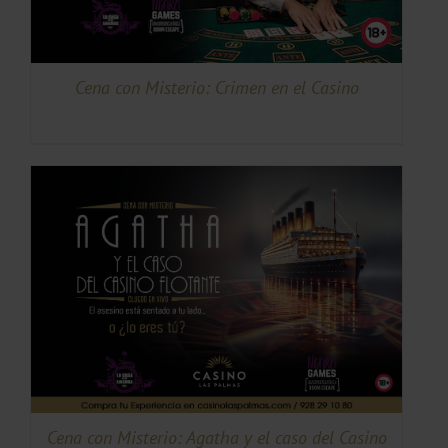
Cena con Misterio: Crimen en el Casino
TO
ES
ES.
S
Cena con Misterio: Agatha y el caso del Casino