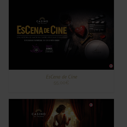
TO
TO
ES
ES.
S
EsCena de Cine
55,00
€
TO