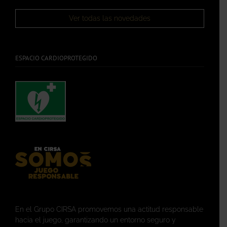
Ver todas las novedades
ESPACIO CARDIOPROTEGIDO
En el Grupo CIRSA promovemos una actitud responsable
hacia el juego, garantizando un entorno seguro y