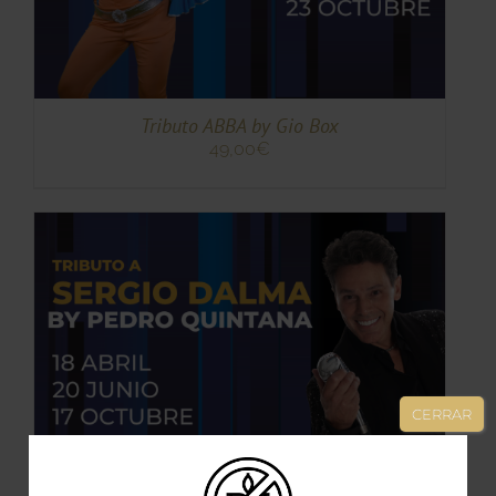
ES
ES.
S
Tributo ABBA by Gio Box
49,00
€
TO
TO
ES
CERRAR
ES.
S