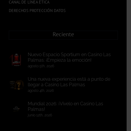
CANAL DE LÍNEA ÉTICA
DERECHOS PROTECCIÓN DATOS
Reciente
Nuevo Espacio Sportium en Casino Las
Palmas: ¡Empieza la emoción!
agosto 5th, 2026
Una nueva experiencia está a punto de
llegar a Casino Las Palmas
agosto 4th, 2026
Mundial 2026: ¡Vívelo en Casino Las
Palmas!
junio 12th, 2026