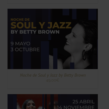
TO
TO
ES
ES.
S
Noche de Soul y Jazz by Betty Brown
49,00
€
TO