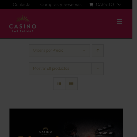
Saltar
Contactar
Compras y Reservas
CARRITO
al
contenido
Ordena por
Precio
Mostrar
48 productos