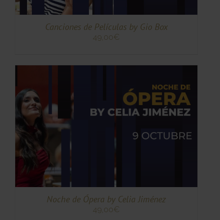
S
Canciones de Películas by Gio Box
49,00
€
TO
TO
ES
ES.
S
Noche de Ópera by Celia Jiménez
49,00
€