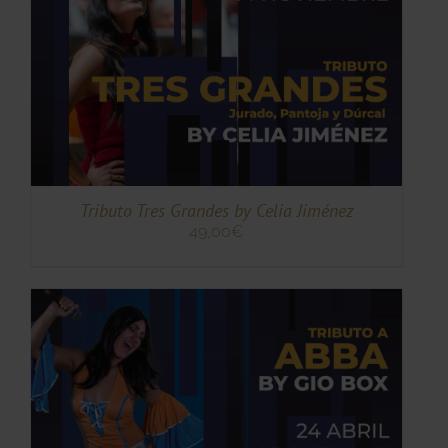
TO
ES
ES.
S
Tributo Tres Grandes by Celia Jiménez
49,00
€
TO
TO