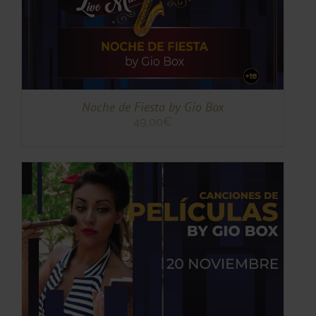
TO
ES
ES.
S
Noche de Fiesta by Gio Box
49,00
€
TO
TO
ES
ES.