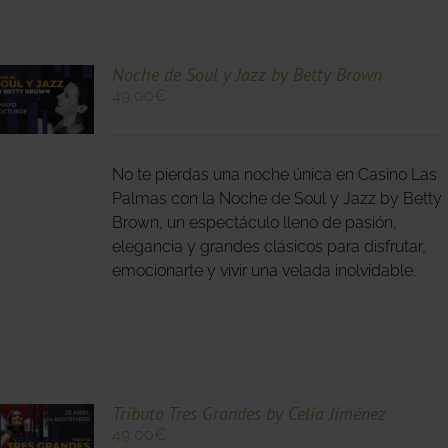
O
Noche de Soul y Jazz by Betty Brown
49,00
€
O
No te pierdas una noche única en Casino Las
S
S.
Palmas con la Noche de Soul y Jazz by Betty
Brown, un espectáculo lleno de pasión,
S
elegancia y grandes clásicos para disfrutar,
emocionarte y vivir una velada inolvidable.
O
Tributo Tres Grandes by Celia Jiménez
49,00
€