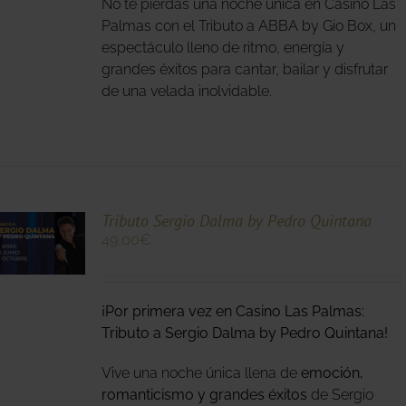
No te pierdas una noche única en Casino Las
S
S.
Palmas con el Tributo a ABBA by Gio Box, un
espectáculo lleno de ritmo, energía y
S
grandes éxitos para cantar, bailar y disfrutar
de una velada inolvidable.
O
Tributo Sergio Dalma by Pedro Quintana
49,00
€
O
¡Por primera vez en Casino Las Palmas:
S
S.
Tributo a Sergio Dalma by Pedro Quintana!
S
Vive una noche única llena de
emoción,
romanticismo y grandes éxitos
de Sergio