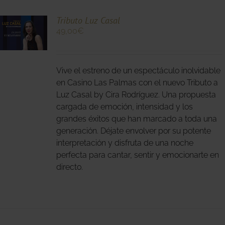
Tributo Luz Casal
49,00
€
O
Vive el estreno de un espectáculo inolvidable
S
S.
en Casino Las Palmas con el nuevo Tributo a
Luz Casal by Cira Rodríguez. Una propuesta
S
cargada de emoción, intensidad y los
grandes éxitos que han marcado a toda una
generación. Déjate envolver por su potente
interpretación y disfruta de una noche
perfecta para cantar, sentir y emocionarte en
directo.
O