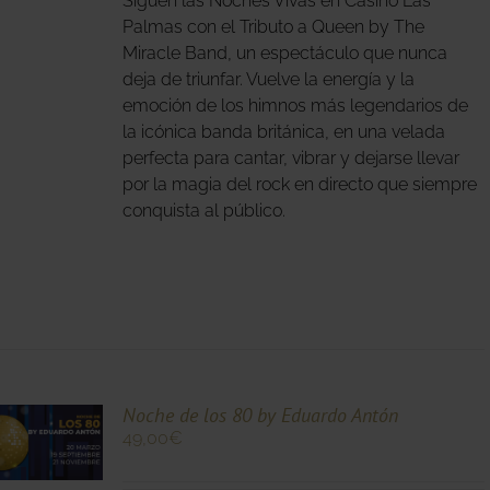
Siguen las Noches Vivas en Casino Las
S
S.
Palmas con el Tributo a Queen by The
Miracle Band, un espectáculo que nunca
S
deja de triunfar. Vuelve la energía y la
emoción de los himnos más legendarios de
la icónica banda británica, en una velada
perfecta para cantar, vibrar y dejarse llevar
por la magia del rock en directo que siempre
conquista al público.
O
Noche de los 80 by Eduardo Antón
49,00
€
O