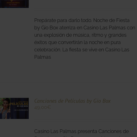
O
Prepárate para darlo todo. Noche de Fiesta
S
S.
by Gio Box aterriza en Casino Las Palmas con
una explosión de música, ritmo y grandes
S
éxitos que convertirán la noche en pura
celebración. La fiesta se vive en Casino Las
Palmas
O
Canciones de Películas by Gio Box
49,00
€
O
Casino Las Palmas presenta Canciones de
S