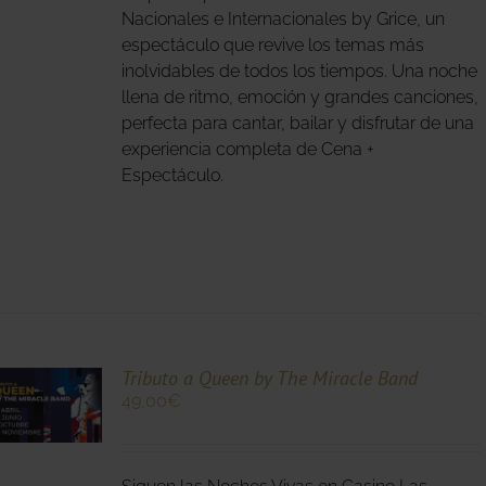
S.
Nacionales e Internacionales by Grice, un
espectáculo que revive los temas más
S
inolvidables de todos los tiempos. Una noche
llena de ritmo, emoción y grandes canciones,
perfecta para cantar, bailar y disfrutar de una
experiencia completa de Cena +
Espectáculo.
O
Tributo a Queen by The Miracle Band
49,00
€
O