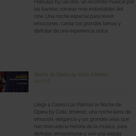
S.
Películas by Gio Box, un recorrido musical por
las bandas sonoras más inolvidables del
S
cine. Una noche especial para revivir
emociones, cantar los grandes temas y
disfrutar de una experiencia única.
O
Noche de Ópera by Celia Jiménez
49,00
€
O
Llega a Casino Las Palmas la Noche de
S
S.
Ópera by Celia Jiménez, una noche llena de
emoción, elegancia y las grandes arias que
S
han marcado la historia de la música, para
disfrutar, emocionarse y vivir una velada