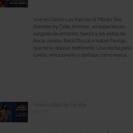
O
Vive en Casino Las Palmas el Tributo Tres
S
S.
Grandes by Celia Jiménez, un espectáculo
cargado de emoción, fuerza y los éxitos de
S
Rocío Jurado, Rocío Dúrcal e Isabel Pantoja
que no te dejarán indiferente. Una noche para
cantar, emocionarte y disfrutar como nunca.
O
Tributo ABBA by Gio Box
49,00
€
O