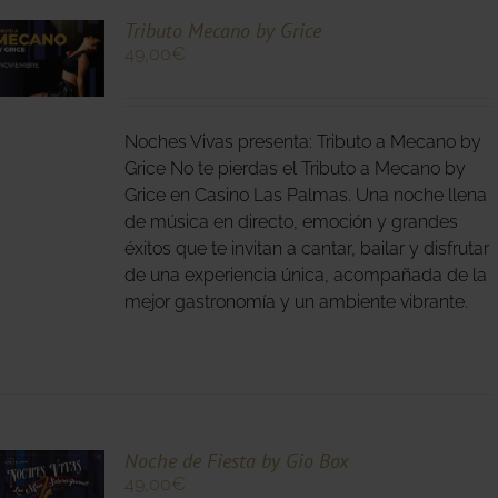
Tributo Mecano by Grice
49,00
€
O
Noches Vivas presenta: Tributo a Mecano by
S
S.
Grice No te pierdas el Tributo a Mecano by
Grice en Casino Las Palmas. Una noche llena
S
de música en directo, emoción y grandes
éxitos que te invitan a cantar, bailar y disfrutar
de una experiencia única, acompañada de la
mejor gastronomía y un ambiente vibrante.
O
Noche de Fiesta by Gio Box
49,00
€