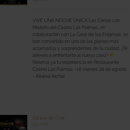
O
S
VIVE UNA NOCHE ÚNICA Las Cenas con
S.
Misterio del Casino Las Palmas, en
colaboración con La Casa de los Enigmas, se
S
han convertido en uno de los planes más
aclamados y sorprendentes de la ciudad. ¿Te
atreves a enfrentarte al nuevo caso?
Reserva ya tu experiencia en Restaurante
Casino Las Palmas. +18 Viernes 28 de agosto
- ¡Nueva fecha!
O
EsCena de Cine
55,00
€