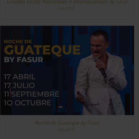
Grandes Éxitos Nacionales e Internacionales by Grice
49,00
€
Noche de Guateque by Fasur
49,00
€