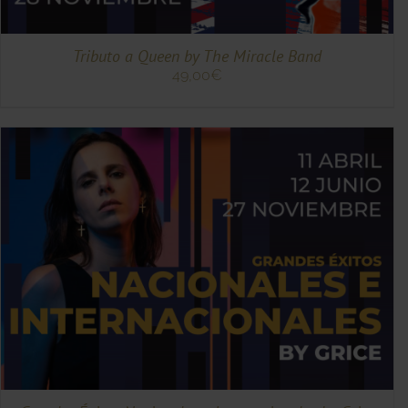
Tributo a Queen by The Miracle Band
49,00
€