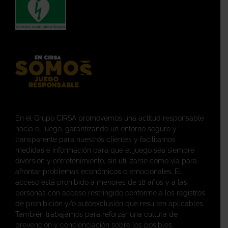
En el Grupo CIRSA promovemos una actitud responsable
hacia el juego, garantizando un entorno seguro y
transparente para nuestros clientes y facilitamos
medidas e información para que el juego sea siempre
diversión y entretenimiento, sin utilizarse como vía para
afrontar problemas económicos o emocionales. El
acceso está prohibido a menores de 18 años y a las
personas con acceso restringido conforme a los registros
de prohibición y/o autoexclusión que resulten aplicables.
También trabajamos para reforzar una cultura de
prevención y concienciación sobre los posibles