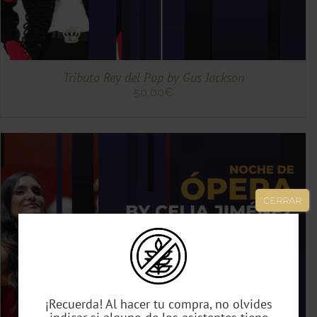
Tributo Rey del Pop by Gus Jackson
50,00
€
CERRAR
¡Recuerda! Al hacer tu compra, no olvides