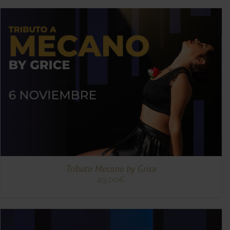
Tributo Mecano by Grice
49,00
€