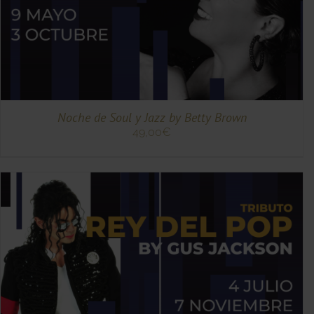
Noche de Soul y Jazz by Betty Brown
49,00
€