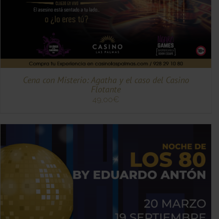
Cena con Misterio: Agatha y el caso del Casino
Flotante
49,00
€