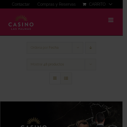
Saltar
Contactar
Compras y Reservas
CARRITO
al
contenido
Ordena por
Fecha
Mostrar
48 productos