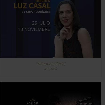
Tributo Luz Casal
49,00
€