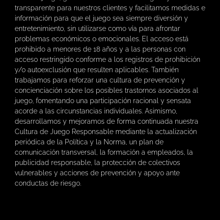
transparente para nuestros clientes y facilitamos medidas e
información para que el juego sea siempre diversión y
entretenimiento, sin utilizarse como vía para afrontar
problemas económicos o emocionales. El acceso está
prohibido a menores de 18 años y a las personas con
acceso restringido conforme a los registros de prohibición
y/o autoexclusión que resulten aplicables. También
trabajamos para reforzar una cultura de prevención y
concienciación sobre los posibles trastornos asociados al
juego, fomentando una participación racional y sensata
acorde a las circunstancias individuales. Asimismo,
desarrollamos y mejoramos de forma continuada nuestra
Cultura de Juego Responsable mediante la actualización
periódica de la Política y la Norma, un plan de
comunicación transversal, la formación a empleados, la
publicidad responsable, la protección de colectivos
vulnerables y acciones de prevención y apoyo ante
conductas de riesgo.