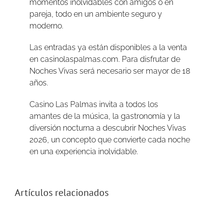
momentos inolvidables con amigos o en
pareja, todo en un ambiente seguro y
moderno.
Las entradas ya están disponibles a la venta
en casinolaspalmas.com. Para disfrutar de
Noches Vivas será necesario ser mayor de 18
años.
Casino Las Palmas invita a todos los
amantes de la música, la gastronomía y la
diversión nocturna a descubrir Noches Vivas
2026, un concepto que convierte cada noche
en una experiencia inolvidable.
Artículos relacionados